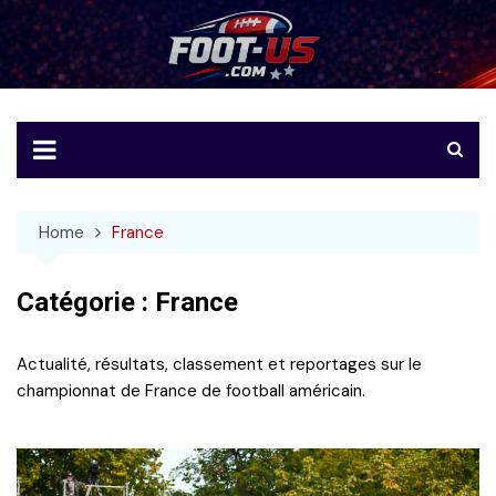
Skip
to
Foot-US
Le football américain en français
content
Home
France
Catégorie :
France
Actualité, résultats, classement et reportages sur le
championnat de France de football américain.