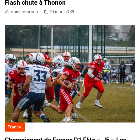
Flash chute à Thonon
damienforeau
19 mars 2025
France