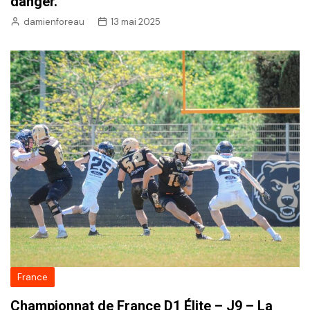
danger.
damienforeau
13 mai 2025
France
Championnat de France D1 Élite – J9 – La