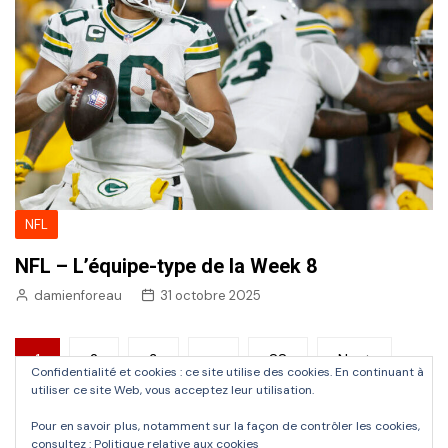
NFL
NFL – L’équipe-type de la Week 8
damienforeau
31 octobre 2025
Pagination
1
2
3
…
88
Next
Confidentialité et cookies : ce site utilise des cookies. En continuant à
des
utiliser ce site Web, vous acceptez leur utilisation.
publications
Pour en savoir plus, notamment sur la façon de contrôler les cookies,
consultez :
Politique relative aux cookies