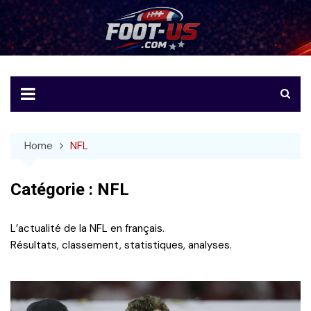
Skip
to
Foot-US
Le football américain en français
content
Home
NFL
Catégorie :
NFL
L’actualité de la NFL en français.
Résultats, classement, statistiques, analyses.