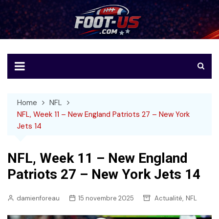
Skip
to
Foot-US
Le football américain en français
content
Home
NFL
NFL, Week 11 – New England Patriots 27 – New York
Jets 14
NFL, Week 11 – New England
Patriots 27 – New York Jets 14
,
damienforeau
15 novembre 2025
Actualité
NFL