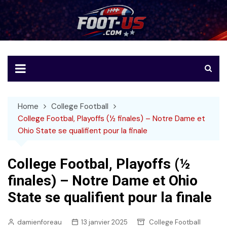
Skip
to
Foot-US
Le football américain en français
content
Home
College Football
College Footbal, Playoffs (½ finales) – Notre Dame et
Ohio State se qualifient pour la finale
College Footbal, Playoffs (½
finales) – Notre Dame et Ohio
State se qualifient pour la finale
damienforeau
13 janvier 2025
College Football