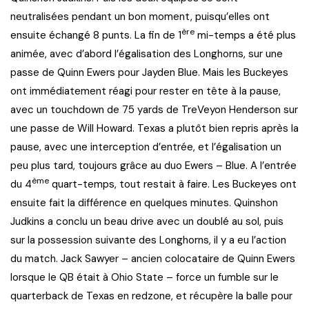
neutralisées pendant un bon moment, puisqu’elles ont
ère
ensuite échangé 8 punts. La fin de 1
mi-temps a été plus
animée, avec d’abord l’égalisation des Longhorns, sur une
passe de Quinn Ewers pour Jayden Blue. Mais les Buckeyes
ont immédiatement réagi pour rester en tête à la pause,
avec un touchdown de 75 yards de TreVeyon Henderson sur
une passe de Will Howard. Texas a plutôt bien repris après la
pause, avec une interception d’entrée, et l’égalisation un
peu plus tard, toujours grâce au duo Ewers – Blue. A l’entrée
ème
du 4
quart-temps, tout restait à faire. Les Buckeyes ont
ensuite fait la différence en quelques minutes. Quinshon
Judkins a conclu un beau drive avec un doublé au sol, puis
sur la possession suivante des Longhorns, il y a eu l’action
du match. Jack Sawyer – ancien colocataire de Quinn Ewers
lorsque le QB était à Ohio State – force un fumble sur le
quarterback de Texas en redzone, et récupère la balle pour