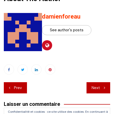
damienforeau
See author's posts
Navigation
Prev
Next
de
Laisser un commentaire
l’article
Confidentialité et cookies : ce site utilise des cookies. En continuant à