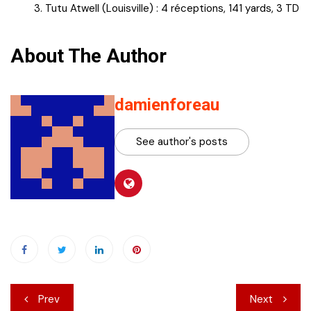
Tutu Atwell (Louisville) : 4 réceptions, 141 yards, 3 TD
About The Author
damienforeau
See author's posts
Navigation
Prev
Next