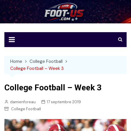
Skip
to
Foot-US
Le football américain en français
content
Home
College Football
College Football – Week 3
College Football – Week 3
damienforeau
17 septembre 2019
College Football