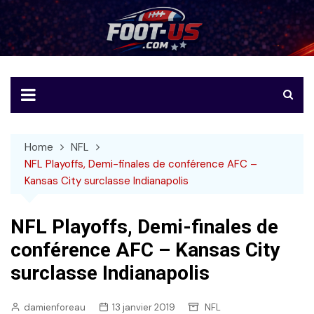
Skip
to
Foot-US
Le football américain en français
content
Home
NFL
NFL Playoffs, Demi-finales de conférence AFC –
Kansas City surclasse Indianapolis
NFL Playoffs, Demi-finales de
conférence AFC – Kansas City
surclasse Indianapolis
damienforeau
13 janvier 2019
NFL