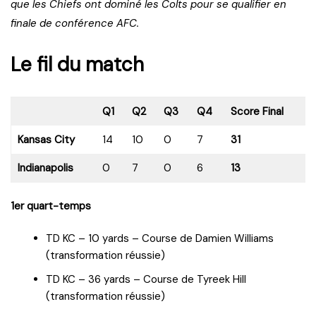
que les Chiefs ont dominé les Colts pour se qualifier en
finale de conférence AFC.
Le fil du match
Q1
Q2
Q3
Q4
Score Final
Kansas City
14
10
0
7
31
Indianapolis
0
7
0
6
13
1er quart-temps
TD KC – 10 yards – Course de Damien Williams
(transformation réussie)
TD KC – 36 yards – Course de Tyreek Hill
(transformation réussie)