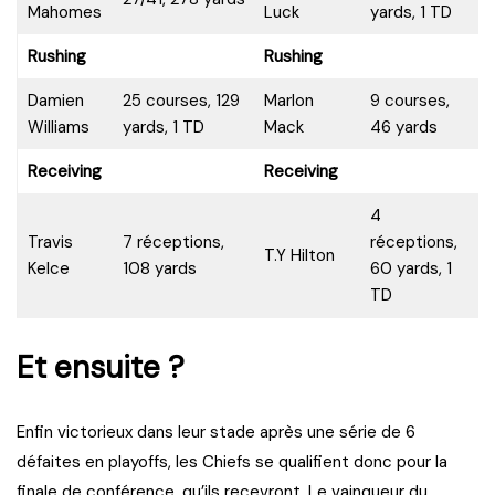
Mahomes
Luck
yards, 1 TD
Rushing
Rushing
Damien
25 courses, 129
Marlon
9 courses,
Williams
yards, 1 TD
Mack
46 yards
Receiving
Receiving
4
Travis
7 réceptions,
réceptions,
T.Y Hilton
Kelce
108 yards
60 yards, 1
TD
Et ensuite ?
Enfin victorieux dans leur stade après une série de 6
défaites en playoffs, les Chiefs se qualifient donc pour la
finale de conférence, qu’ils recevront. Le vainqueur du