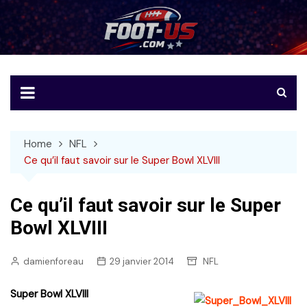
Skip
to
Foot-US
Le football américain en français
content
Home
NFL
Ce qu’il faut savoir sur le Super Bowl XLVIII
Ce qu’il faut savoir sur le Super
Bowl XLVIII
damienforeau
29 janvier 2014
NFL
Super Bowl XLVIII