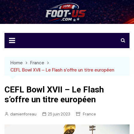
Skip
to
Foot-US
Le football américain en français
content
Home
France
CEFL Bowl XVII – Le Flash s’offre un titre européen
CEFL Bowl XVII – Le Flash
s’offre un titre européen
damienforeau
25 juin 2023
France