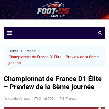
Skip
to
Foot-US
Le football américain en français
content
Home
France
Championnat de France D1 Élite – Preview de la 8ème
journée
Championnat de France D1 Élite
– Preview de la 8ème journée
damienforeau
3 mai 2024
France