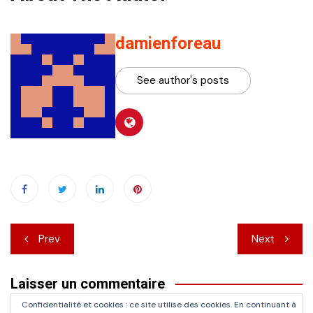
damienforeau
See author's posts
Navigation
Prev
Next
de
Laisser un commentaire
l’article
Confidentialité et cookies : ce site utilise des cookies. En continuant à
Vous devez
vous connecter
pour publier un commentaire.