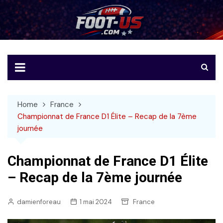
Skip
to
Foot-US
Le football américain en français
content
Home
France
Championnat de France D1 Élite – Recap de la 7ème
journée
Championnat de France D1 Élite
– Recap de la 7ème journée
damienforeau
1 mai 2024
France