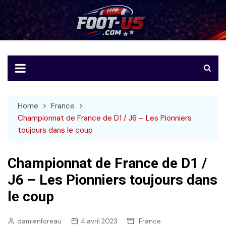
Skip
to
Foot-US
Le football américain en français
content
Home
France
Championnat de France de D1 / J6 – Les Pionniers
toujours dans le coup
Championnat de France de D1 /
J6 – Les Pionniers toujours dans
le coup
damienforeau
4 avril 2023
France