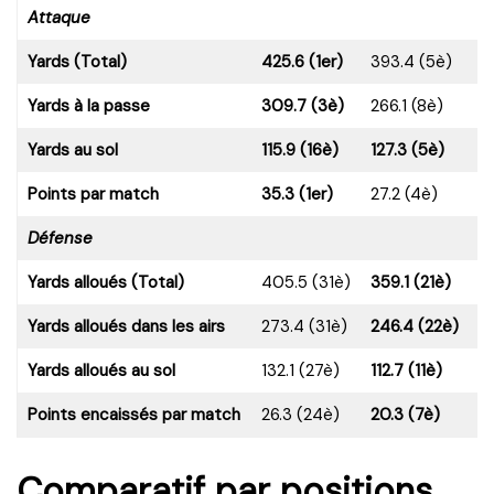
Attaque
Yards (Total)
425.6 (1er)
393.4 (5è)
Yards à la passe
309.7 (3è)
266.1 (8è)
Yards au sol
115.9 (16è)
127.3 (5è)
Points par match
35.3 (1er)
27.2 (4è)
Défense
Yards alloués (Total)
405.5 (31è)
359.1 (21è)
Yards alloués dans les airs
273.4 (31è)
246.4 (22è)
Yards alloués au sol
132.1 (27è)
112.7 (11è)
Points encaissés par match
26.3 (24è)
20.3 (7è)
Comparatif par positions