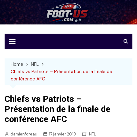
Skip
to
Foot-US
Le football américain en français
content
Home
NFL
Chiefs vs Patriots – Présentation de la finale de
conférence AFC
Chiefs vs Patriots –
Présentation de la finale de
conférence AFC
damienforeau
17 janvier 2019
NFL