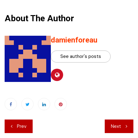
About The Author
damienforeau
See author's posts
Navigation
Prev
Next
de