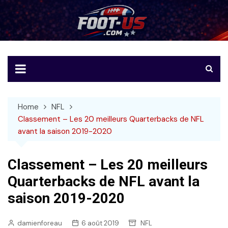
Skip
to
Foot-US
Le football américain en français
content
Home
NFL
Classement – Les 20 meilleurs Quarterbacks de NFL
avant la saison 2019-2020
Classement – Les 20 meilleurs
Quarterbacks de NFL avant la
saison 2019-2020
damienforeau
6 août 2019
NFL