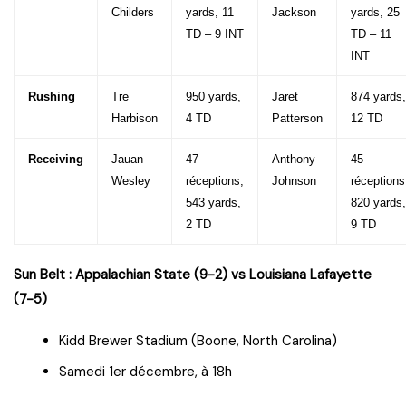
Childers
yards, 11
Jackson
yards, 25
TD – 9 INT
TD – 11
INT
Rushing
Tre
950 yards,
Jaret
874 yards,
Harbison
4 TD
Patterson
12 TD
Receiving
Jauan
47
Anthony
45
Wesley
réceptions,
Johnson
réceptions
543 yards,
820 yards,
2 TD
9 TD
Sun Belt :
Appalachian State (9-2) vs Louisiana Lafayette
(7-5)
Kidd Brewer Stadium (Boone, North Carolina)
Samedi 1er décembre, à 18h