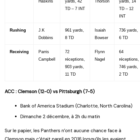
Haskins
yards, 42
Thorson
yards, 14
TD – 7 INT
TD – 12
INT
Rushing
J.K
961 yards,
Isaiah
736 yards,
Dobbins
8 TD
Bowser
6 TD
Receiving
Parris
72
Flynn
64
Campbell
réceptions,
Nagel
réceptions,
903 yards,
746 yards,
11 TD
2 TD
ACC :
Clemson (12-0) vs Pittsburgh (7-5)
Bank of America Stadium (Charlotte, North Carolina)
Dimanche 2 décembre, à 2h du matin
Sur le papier, les Panthers n’ont aucune chance face à
Clemson mais c’était pareil en 2016 lorsqu’ils les avaient