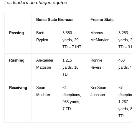
Les leaders de chaque équipe
Boise State Broncos
Fresno State
Passing
Brett
3 580
Marcus
3 283
Rypien
yards, 29
McMaryion
yards, 
TD – 7 INT
TD – 3 
Rushing
Alexander
1 215
Ronnie
468
Mattison
yards, 16
Rivers
yards,7
TD
Receiving
Sean
64
KeeSean
87
Modster
réceptions,
Johnson
récepti
933 yards,
1 267
7 TD
yards, 
TD