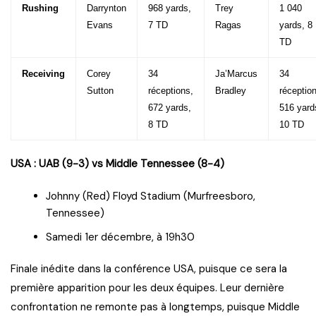
Rushing
Darrynton
968 yards,
Trey
1 040
Evans
7 TD
Ragas
yards, 8
TD
Receiving
Corey
34
Ja’Marcus
34
Sutton
réceptions,
Bradley
réceptio
672 yards,
516 yard
8 TD
10 TD
USA : UAB (9-3) vs Middle Tennessee (8-4)
Johnny (Red) Floyd Stadium (Murfreesboro,
Tennessee)
Samedi 1er décembre, à 19h30
Finale inédite dans la conférence USA, puisque ce sera la
première apparition pour les deux équipes. Leur dernière
confrontation ne remonte pas à longtemps, puisque Middle