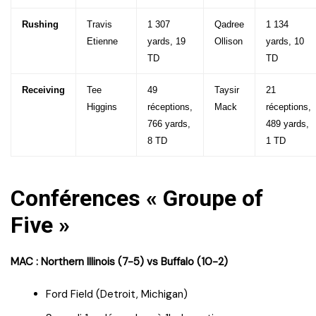
Rushing
Travis
1 307
Qadree
1 134
Etienne
yards, 19
Ollison
yards, 10
TD
TD
Receiving
Tee
49
Taysir
21
Higgins
réceptions,
Mack
réceptions,
766 yards,
489 yards,
8 TD
1 TD
Conférences « Groupe of
Five »
MAC : Northern Illinois (7-5) vs Buffalo (10-2)
Ford Field (Detroit, Michigan)