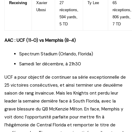
Receiving
Xavier
27
Ty Lee
65
Ubosi
réceptions,
réceptions,
594 yards,
806 yards,
5 TD
7 TD
AAC : UCF (11-0) vs Memphis (8-4)
Spectrum Stadium (Orlando, Florida)
Samedi 1er décembre, à 21h30
UCF a pour objectif de continuer sa série exceptionnelle de
25 victoires consécutives, et ainsi terminer une deuxième
saison de rang invaincue. Mais les Knights ont perdu leur
leader la semaine dernière face à South Florida, avec la
grave blessure du QB McKenzie Milton. En face, Memphis y
voit donc l’opportunité parfaite pour mettre fin à
l’hégémonie de Central Florida et remporter le titre de