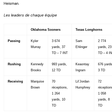
Heisman.
Les leaders de chaque équipe
Oklahoma Sooners
Texas Longhorns
Passing
Kyler
3 674
Sam
2 774
Murray
yards, 37
Ehlinger
yards, 23
TD – 7 INT
TD – 4 I
Rushing
Kennedy
993 yards,
Keaontay
676 yards
Brooks
12 TD
Ingram
3 TD
Receiving
Marquise
70
Lil’Jordan
72
Brown
réceptions,
Humphrey
réception
1 264
1 058
yards, 10
yards, 8
TD
TD