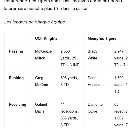
conférence. Les Tigers sont aussi motivés car ils ont perdu
la première manche plus tôt dans la saison.
Les leaders de chaque équipe
UCF Knights
Memphis Tigers
Passing
McKenzie
2 663
Brady
2 947
Milton
yards, 25
White
yards, 2
TD – 6 INT
TD – 7 
Rushing
Greg
895 yards,
Darrell
1 699
McCrae
8 TD
Henderson
yards, 1
TD
Receiving
Gabriel
44
Damonte
63
Davis
réceptions,
Coxie
réceptio
655 yards,
1 062
6 TD
yards, 7