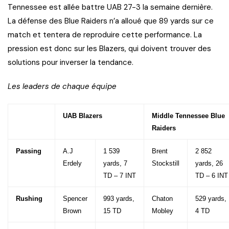
Tennessee est allée battre UAB 27-3 la semaine dernière.
La défense des Blue Raiders n’a alloué que 89 yards sur ce
match et tentera de reproduire cette performance. La
pression est donc sur les Blazers, qui doivent trouver des
solutions pour inverser la tendance.
Les leaders de chaque équipe
UAB Blazers
Middle Tennessee Blue
Raiders
Passing
A.J
1 539
Brent
2 852
Erdely
yards, 7
Stockstill
yards, 26
TD – 7 INT
TD – 6 INT
Rushing
Spencer
993 yards,
Chaton
529 yards,
Brown
15 TD
Mobley
4 TD