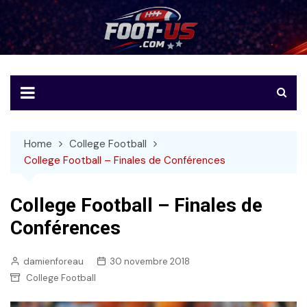
Skip
to
Foot-US
Le football américain en français
content
Home
College Football
College Football – Finales de Conférences
College Football – Finales de
Conférences
damienforeau
30 novembre 2018
College Football