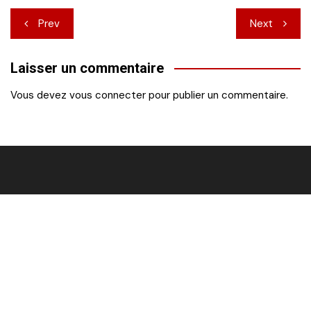
Navigation
Prev
Next
de
Laisser un commentaire
l’article
Vous devez
vous connecter
pour publier un commentaire.