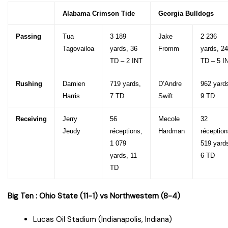
Alabama Crimson Tide
Georgia Bulldogs
Passing
Tua
3 189
Jake
2 236
Tagovailoa
yards, 36
Fromm
yards, 24
TD – 2 INT
TD – 5 I
Rushing
Damien
719 yards,
D’Andre
962 yard
Harris
7 TD
Swift
9 TD
Receiving
Jerry
56
Mecole
32
Jeudy
réceptions,
Hardman
réception
1 079
519 yard
yards, 11
6 TD
TD
Big Ten :
Ohio State (11-1) vs Northwestern (8-4)
Lucas Oil Stadium (Indianapolis, Indiana)