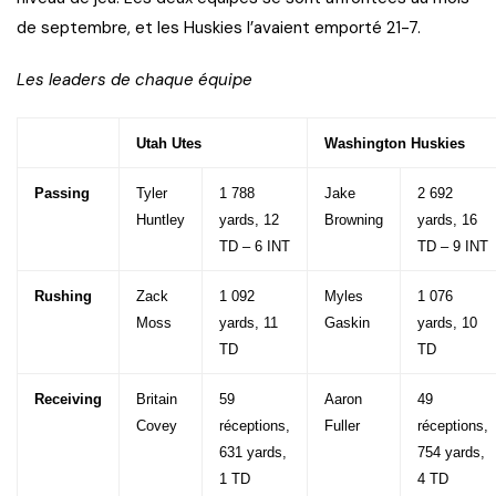
de septembre, et les Huskies l’avaient emporté 21-7.
Les leaders de chaque équipe
Utah Utes
Washington Huskies
Passing
Tyler
1 788
Jake
2 692
Huntley
yards, 12
Browning
yards, 16
TD – 6 INT
TD – 9 INT
Rushing
Zack
1 092
Myles
1 076
Moss
yards, 11
Gaskin
yards, 10
TD
TD
Receiving
Britain
59
Aaron
49
Covey
réceptions,
Fuller
réceptions,
631 yards,
754 yards,
1 TD
4 TD