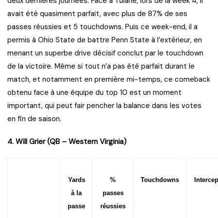
deux dernières journées. Face à Tulane, lors de la week 4, il
avait été quasiment parfait, avec plus de 87% de ses
passes réussies et 5 touchdowns. Puis ce week-end, il a
permis à Ohio State de battre Penn State à l’extérieur, en
menant un superbe drive décisif conclut par le touchdown
de la victoire. Même si tout n’a pas été parfait durant le
match, et notamment en première mi-temps, ce comeback
obtenu face à une équipe du top 10 est un moment
important, qui peut fair pencher la balance dans les votes
en fin de saison.
4. Will Grier (QB – Western Virginia)
Yards
%
Touchdowns
Interce
à la
passes
passe
réussies