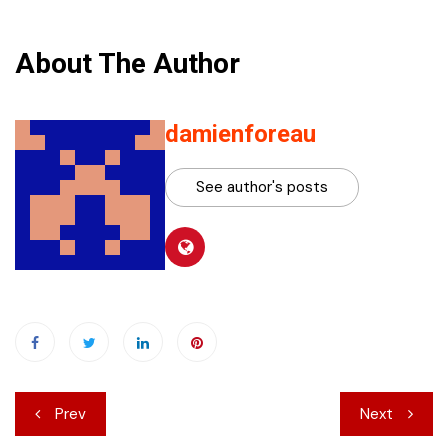
About The Author
damienforeau
See author's posts
Navigation
Prev
Next