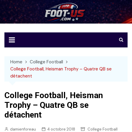
Skip
to
Foot-US
Le football américain en français
content
Home
College Football
College Football, Heisman Trophy – Quatre QB se
détachent
College Football, Heisman
Trophy – Quatre QB se
détachent
damienforeau
4 octobre 2018
College Football