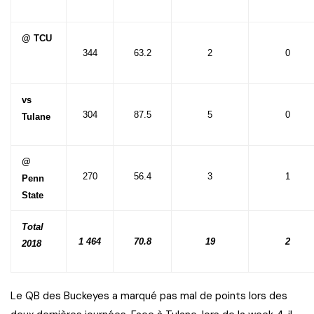
@ TCU
344
63.2
2
0
vs
304
87.5
5
0
Tulane
@
270
56.4
3
1
Penn
State
Total
1 464
70.8
19
2
2018
Le QB des Buckeyes a marqué pas mal de points lors des