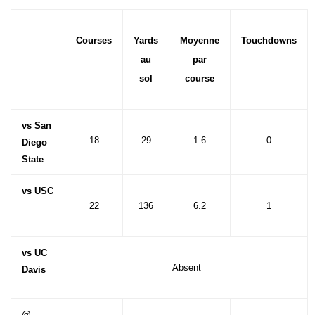
Courses
Yards
Moyenne
Touchdowns
au
par
sol
course
vs San
18
29
1.6
0
Diego
State
vs USC
22
136
6.2
1
vs UC
Absent
Davis
@