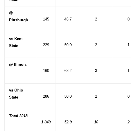
@
145
46.7
2
0
Pittsburgh
vs Kent
229
50.0
2
1
State
@ Illinois
160
63.2
3
1
vs Ohio
286
50.0
2
0
State
Total 2018
1 049
52.9
10
2