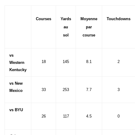
Courses
Yards
Moyenne
Touchdowns
au
par
sol
course
vs
18
145
8.1
2
Western
Kentucky
vs New
33
253
7.7
3
Mexico
vs BYU
26
117
4.5
0