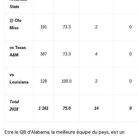
State
@ Ole
191
73.3
2
0
Miss
vs Texas
387
73.3
4
0
A&M
vs
128
100.0
2
0
Louisiana
Total
1 161
75.0
14
0
2018
Etre le QB d’Alabama, la meilleure équipe du pays, est un