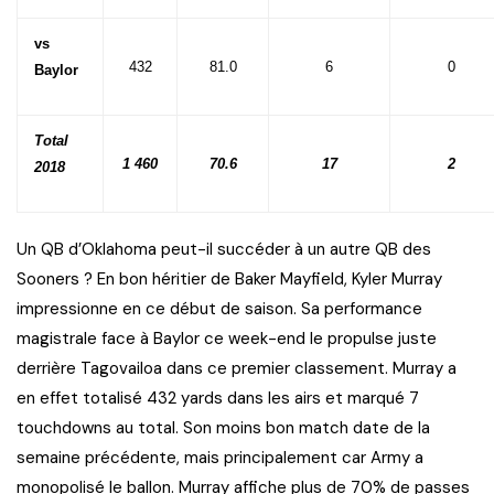
vs
432
81.0
6
0
Baylor
Total
1 460
70.6
17
2
2018
Un QB d’Oklahoma peut-il succéder à un autre QB des
Sooners ? En bon héritier de Baker Mayfield, Kyler Murray
impressionne en ce début de saison. Sa performance
magistrale face à Baylor ce week-end le propulse juste
derrière Tagovailoa dans ce premier classement. Murray a
en effet totalisé 432 yards dans les airs et marqué 7
touchdowns au total. Son moins bon match date de la
semaine précédente, mais principalement car Army a
monopolisé le ballon. Murray affiche plus de 70% de passes