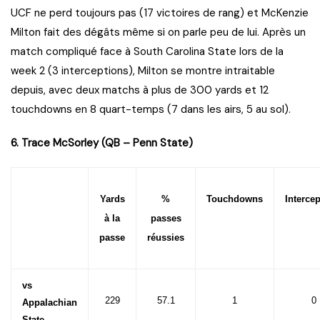
UCF ne perd toujours pas (17 victoires de rang) et McKenzie
Milton fait des dégâts même si on parle peu de lui. Après un
match compliqué face à South Carolina State lors de la
week 2 (3 interceptions), Milton se montre intraitable
depuis, avec deux matchs à plus de 300 yards et 12
touchdowns en 8 quart-temps (7 dans les airs, 5 au sol).
6. Trace McSorley (QB – Penn State)
Yards
%
Touchdowns
Interce
à la
passes
passe
réussies
vs
229
57.1
1
0
Appalachian
State