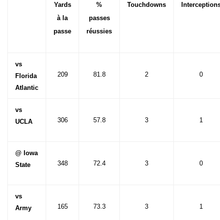
Yards
%
Touchdowns
Interception
à la
passes
passe
réussies
vs
209
81.8
2
0
Florida
Atlantic
vs
306
57.8
3
1
UCLA
@ Iowa
348
72.4
3
0
State
vs
165
73.3
3
1
Army