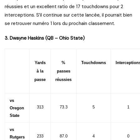
réussies et un excellent ratio de 17 touchdowns pour 2
interceptions. S’il continue sur cette lancée, il pourrait bien
se retrouver numéro 1 lors du prochain classement.
3. Dwayne Haskins (QB – Ohio State)
Yards
%
Touchdowns
Interception
à la
passes
passe
réussies
vs
313
73.3
5
1
Oregon
State
vs
233
87.0
4
0
Rutgers