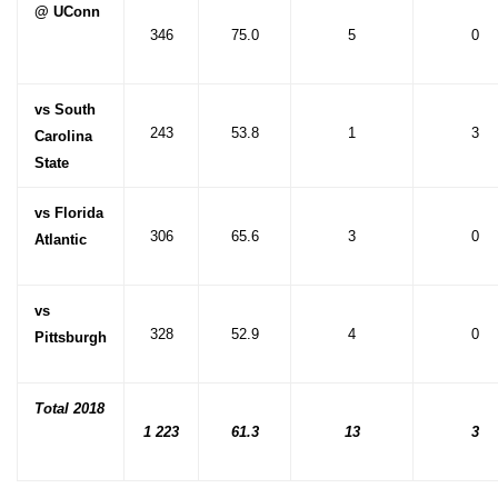
@ UConn
346
75.0
5
0
vs South
243
53.8
1
3
Carolina
State
vs Florida
306
65.6
3
0
Atlantic
vs
328
52.9
4
0
Pittsburgh
Total 2018
1 223
61.3
13
3