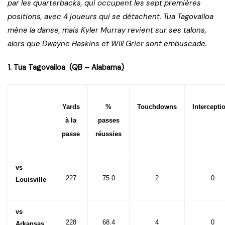
par les quarterbacks, qui occupent les sept premières
positions, avec 4 joueurs qui se détachent. Tua Tagovailoa
mène la danse, mais Kyler Murray revient sur ses talons,
alors que Dwayne Haskins et Will Grier sont embuscade.
1. Tua Tagovailoa
(QB – Alabama)
Yards
%
Touchdowns
Intercepti
à la
passes
passe
réussies
vs
227
75.0
2
0
Louisville
vs
228
68.4
4
0
Arkansas