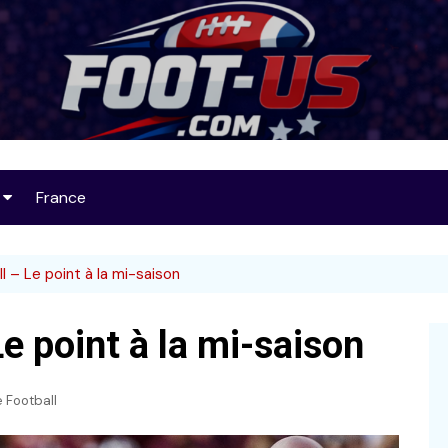
Foot-US
France
op 25
l – Le point à la mi-saison
e point à la mi-saison
32
 Football