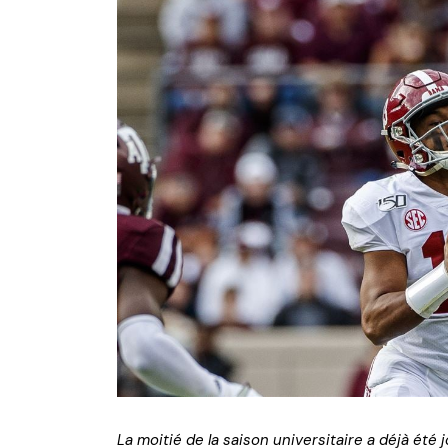
NFL – Power Rankings
Pronostics et paris NFL 
Super Bowl LIX
Histoire et Légendes
La moitié de la saison universitaire a déjà été