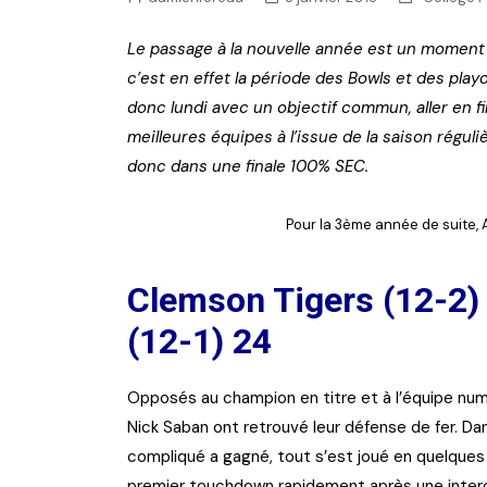
NFL – Power Rankings
Le passage à la nouvelle année est un moment t
c’est en effet la période des Bowls et des play
Pronostics et paris NFL 
donc lundi avec un objectif commun, aller en fi
Super Bowl LIX
meilleures équipes à l’issue de la saison régul
Histoire et Légendes
donc dans une finale 100% SEC.
Pour la 3ème année de suite, 
Clemson Tigers (12-2)
(12-1) 24
Opposés au champion en titre et à l’équipe numér
Nick Saban ont retrouvé leur défense de fer. D
compliqué a gagné, tout s’est joué en quelque
premier touchdown rapidement après une interce