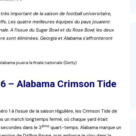
rès important de la saison de football universitaire,
offs. Les quatre meilleures équipes du pays jouaient
–
nale. A l’issue du Sugar Bowl et du Rose Bowl, les deux
ière sont éliminées. Georgia et Alabama s’affronteront
Alabama jouera la finale nationale (Getty)
 6 – Alabama Crimson Tide
o 1 à l’issue de la saison régulière, les Crimson Tide de
ans un match longtemps fermé, où chaque yard était
ème
s secondes dans le 3
quart-temps. Alabama marque un
ption de Da’Ron Payne, puis enfonce le clou dans la