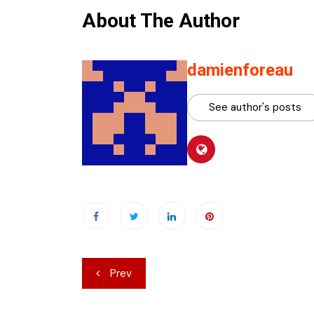
About The Author
damienforeau
See author's posts
Navigation
Prev
de