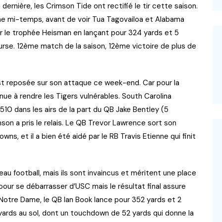
 dernière, les Crimson Tide ont rectifié le tir cette saison.
ne mi-temps, avant de voir Tua Tagovailoa et Alabama
our le trophée Heisman en lançant pour 324 yards et 5
urse. 12ème match de la saison, 12ème victoire de plus de
st reposée sur son attaque ce week-end. Car pour la
nue à rendre les Tigers vulnérables. South Carolina
510 dans les airs de la part du QB Jake Bentley (5
n a pris le relais. Le QB Trevor Lawrence sort son
ns, et il a bien été aidé par le RB Travis Etienne qui finit
beau football, mais ils sont invaincus et méritent une place
 pour se débarrasser d’USC mais le résultat final assure
e Notre Dame, le QB Ian Book lance pour 352 yards et 2
yards au sol, dont un touchdown de 52 yards qui donne la