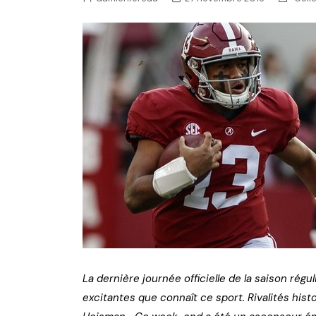
NFL – Power Rankings
Pronostics et paris NFL 
Super Bowl LIX
Histoire et Légendes
La dernière journée officielle de la saison rég
excitantes que connaît ce sport. Rivalités hist