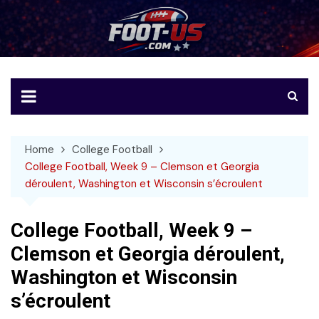
Skip
to
Foot-US
Le football américain en français
content
Home
College Football
College Football, Week 9 – Clemson et Georgia
déroulent, Washington et Wisconsin s’écroulent
College Football, Week 9 –
Clemson et Georgia déroulent,
Washington et Wisconsin
s’écroulent