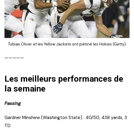
Tobias Oliver et les Yellow Jackets ont piétiné les Hokies (Getty)
—————
Les meilleurs performances de
la semaine
Passing
Gardner Minshew (Washington State) : 40/50, 438 yards, 3
TD