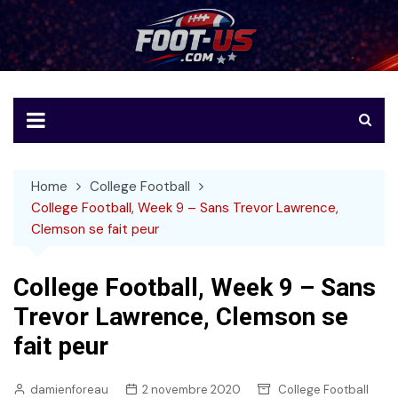
Skip
to
Foot-US
Le football américain en français
content
Home
College Football
College Football, Week 9 – Sans Trevor Lawrence,
Clemson se fait peur
College Football, Week 9 – Sans
Trevor Lawrence, Clemson se
fait peur
damienforeau
2 novembre 2020
College Football