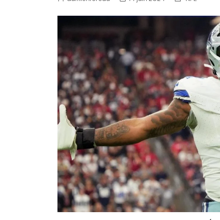
NFL – Power Rankings
Pronostics et paris NFL 
Super Bowl LIX
Histoire et Légendes