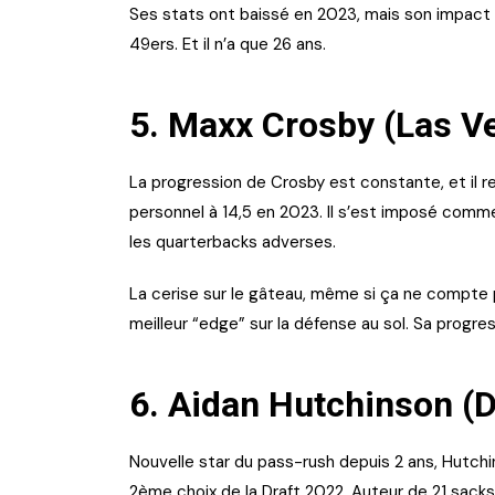
Ses stats ont baissé en 2023, mais son impact 
49ers. Et il n’a que 26 ans.
5. Maxx Crosby (Las V
La progression de Crosby est constante, et il r
personnel à 14,5 en 2023. Il s’est imposé comme
les quarterbacks adverses.
La cerise sur le gâteau, même si ça ne compte 
meilleur “edge” sur la défense au sol. Sa progre
6. Aidan Hutchinson (D
Nouvelle star du pass-rush depuis 2 ans, Hutchin
2ème choix de la Draft 2022. Auteur de 21 sacks 