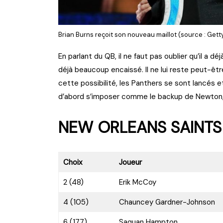
Brian Burns reçoit son nouveau maillot (source : Gett
En parlant du QB, il ne faut pas oublier qu’il a 
déjà beaucoup encaissé. Il ne lui reste peut-êt
cette possibilité, les Panthers se sont lancés et
d’abord s’imposer comme le backup de Newton, et
NEW ORLEANS SAINTS
Choix
Joueur
2 (48)
Erik McCoy
4 (105)
Chauncey Gardner-Johnson
6 (177)
Saquan Hampton