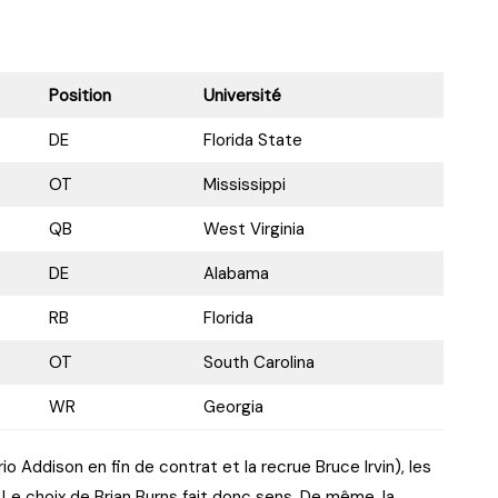
Position
Université
DE
Florida State
OT
Mississippi
QB
West Virginia
DE
Alabama
RB
Florida
OT
South Carolina
WR
Georgia
o Addison en fin de contrat et la recrue Bruce Irvin), les
 Le choix de Brian Burns fait donc sens. De même, la