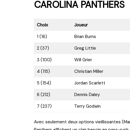
CAROLINA PANTHERS
Choix
Joueur
1 (16)
Brian Burns
2 (37)
Greg Little
3 (100)
Will Grier
4 (115)
Christian Miller
5 (154)
Jordan Scarlett
6 (212)
Dennis Daley
7 (237)
Terry Godwin
Avec seulement deux options vieillissantes (Mari
Panthers affichent un clair besoin en pass-rush.