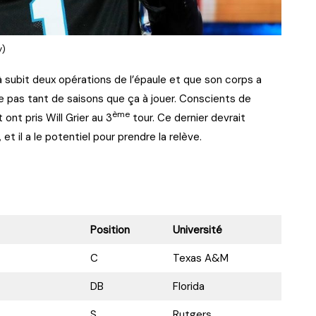
y)
déjà subit deux opérations de l’épaule et que son corps a
re pas tant de saisons que ça à jouer. Conscients de
ème
 ont pris Will Grier au 3
tour. Ce dernier devrait
 il a le potentiel pour prendre la relève.
Position
Université
C
Texas A&M
DB
Florida
S
Rutgers