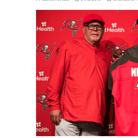
NFL – Power Rankings
Pronostics et paris NFL 
Super Bowl LIX
Histoire et Légendes