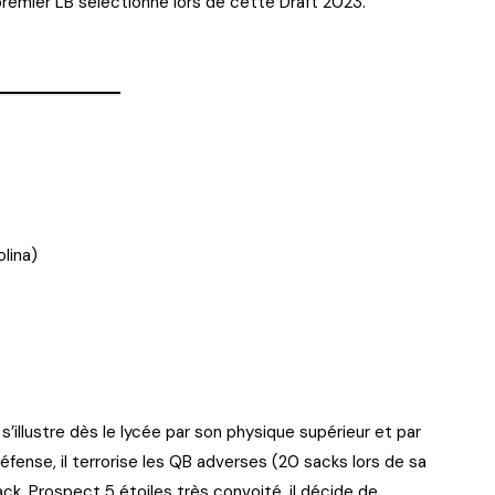
 premier LB sélectionné lors de cette Draft 2023.
olina)
 s’illustre dès le lycée par son physique supérieur et par
défense, il terrorise les QB adverses (20 sacks lors de sa
ack. Prospect 5 étoiles très convoité, il décide de