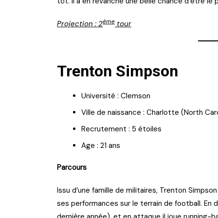
tôt. Il a en revanche une belle chance d’être le
ème
Projection : 2
tour
Trenton Simpson
Université : Clemson
Ville de naissance : Charlotte (North Car
Recrutement : 5 étoiles
Age : 21 ans
Parcours
Issu d’une famille de militaires, Trenton Simpson
ses performances sur le terrain de football. En 
dernière année), et en attaque il joue running-b