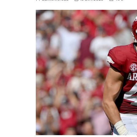
NFL – Power Rankings
Pronostics et paris NFL 
Super Bowl LIX
Histoire et Légendes