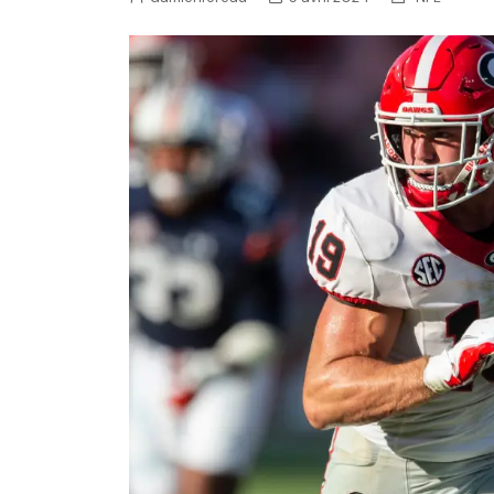
NFL – Power Rankings
Pronostics et paris NFL 
Super Bowl LIX
Histoire et Légendes