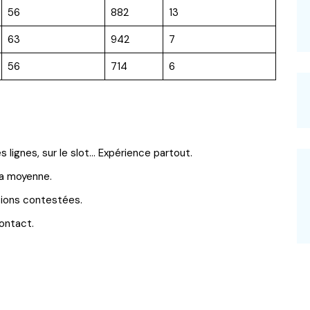
56
882
13
63
942
7
56
714
6
s lignes, sur le slot… Expérience partout.
la moyenne.
tions contestées.
ontact.