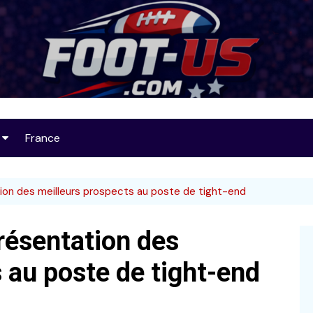
Foot-US
France
op 25
ion des meilleurs prospects au poste de tight-end
résentation des
32
 au poste de tight-end