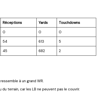
Réceptions
Yards
Touchdowns
0
0
0
54
613
5
45
682
2
 Il ressemble à un grand WR.
 du terrain, car les LB ne peuvent pas le couvrir.