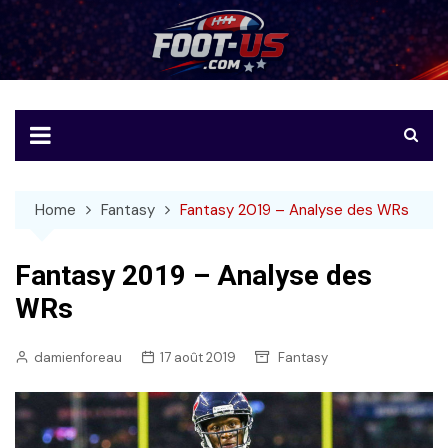
Skip
to
Foot-US
Le football américain en français
content
Home
Fantasy
Fantasy 2019 – Analyse des WRs
Fantasy 2019 – Analyse des
WRs
damienforeau
17 août 2019
Fantasy