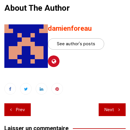
About The Author
damienforeau
See author's posts
Navigation
Prev
Next
de
Laisser un commentaire