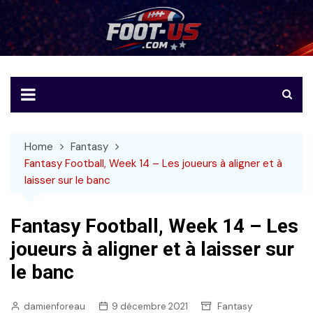
Skip
to
Foot-US
Le football américain en français
content
Home
Fantasy
Fantasy Football, Week 14 – Les joueurs à aligner et à
laisser sur le banc
Fantasy Football, Week 14 – Les
joueurs à aligner et à laisser sur
le banc
damienforeau
9 décembre 2021
Fantasy