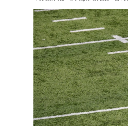
NFL – Power Rankings
Pronostics et paris NFL 
Super Bowl LIX
Histoire et Légendes