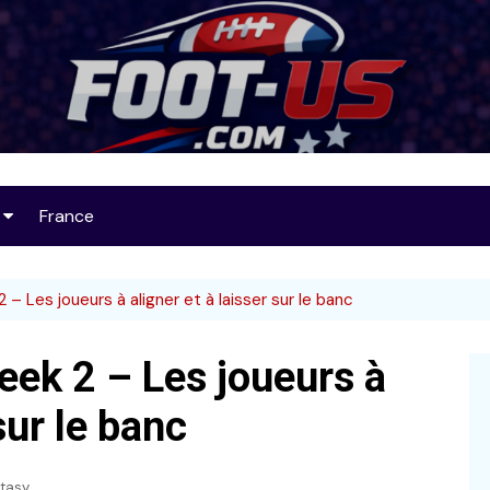
Foot-US
France
op 25
 – Les joueurs à aligner et à laisser sur le banc
eek 2 – Les joueurs à
32
sur le banc
tasy