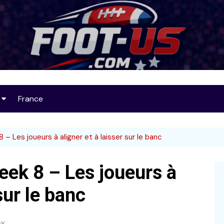
Foot-US
France
op 25
 – Les joueurs à aligner et à laisser sur le banc
eek 8 – Les joueurs à
32
sur le banc
sy