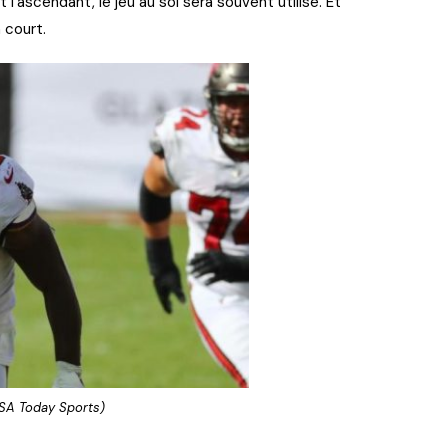
’ascendant, le jeu au sol sera souvent utilisé. Et
 court.
USA Today Sports)