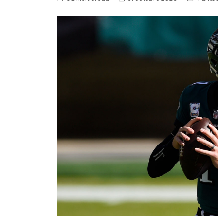
NFL – Power Rankings
Pronostics et paris NFL 
Super Bowl LIX
Histoire et Légendes