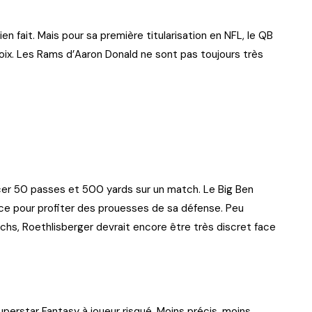
en fait. Mais pour sa première titularisation en NFL, le QB
hoix. Les Rams d’Aaron Donald ne sont pas toujours très
ancer 50 passes et 500 yards sur un match. Le Big Ben
ce pour profiter des prouesses de sa défense. Peu
tchs, Roethlisberger devrait encore être très discret face
perstar Fantasy à joueur risqué. Moins précis, moins