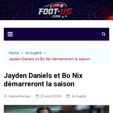
Skip
to
Foot-US
Le football américain en français
content
Home
Actualité
Jayden Daniels et Bo Nix démarreront la saison
Jayden Daniels et Bo Nix
démarreront la saison
damienforeau
23 août 2024
Actualité