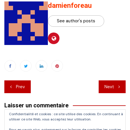
damienforeau
See author's posts
Navigation
Prev
Next
de
Laisser un commentaire
l’article
Confidentialité et cookies : ce site utilise des cookies. En continuant à
Vous devez
vous connecter
pour publier un commentaire.
utiliser ce site Web, vous acceptez leur utilisation.
Pour en savoir plus, notamment sur la façon de contrôler les cookies,