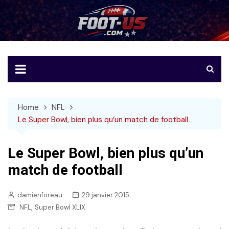
Skip
to
Foot-US
Le football américain en français
content
Home
NFL
Le Super Bowl, bien plus qu’un match de football
Le Super Bowl, bien plus qu’un
match de football
damienforeau
29 janvier 2015
,
NFL
Super Bowl XLIX