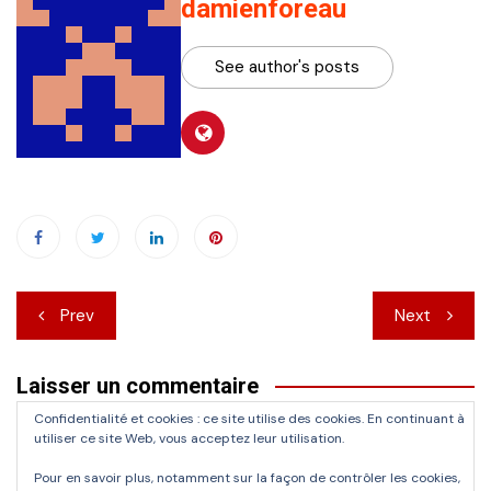
damienforeau
See author's posts
Navigation
Prev
Next
de
Laisser un commentaire
l’article
Confidentialité et cookies : ce site utilise des cookies. En continuant à
Vous devez
vous connecter
pour publier un commentaire.
utiliser ce site Web, vous acceptez leur utilisation.
Pour en savoir plus, notamment sur la façon de contrôler les cookies,