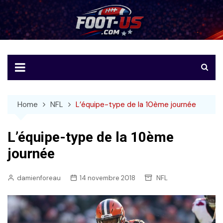
Skip
to
Foot-US
Le football américain en français
content
Home
NFL
L’équipe-type de la 10ème journée
L’équipe-type de la 10ème
journée
damienforeau
14 novembre 2018
NFL