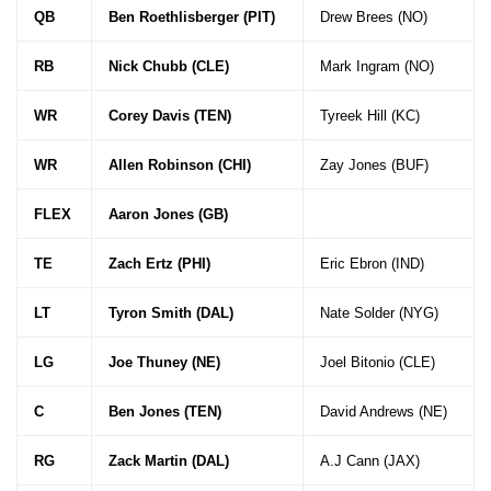
QB
Ben Roethlisberger (PIT)
Drew Brees (NO)
RB
Nick Chubb (CLE)
Mark Ingram (NO)
WR
Corey Davis (TEN)
Tyreek Hill (KC)
WR
Allen Robinson (CHI)
Zay Jones (BUF)
FLEX
Aaron Jones (GB)
TE
Zach Ertz (PHI)
Eric Ebron (IND)
LT
Tyron Smith (DAL)
Nate Solder (NYG)
LG
Joe Thuney (NE)
Joel Bitonio (CLE)
C
Ben Jones (TEN)
David Andrews (NE)
RG
Zack Martin (DAL)
A.J Cann (JAX)