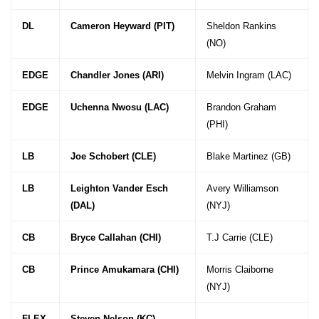
DL
Cameron Heyward (PIT)
Sheldon Rankins
(NO)
EDGE
Chandler Jones (ARI)
Melvin Ingram (LAC)
EDGE
Uchenna Nwosu (LAC)
Brandon Graham
(PHI)
LB
Joe Schobert (CLE)
Blake Martinez (GB)
LB
Leighton Vander Esch
Avery Williamson
(DAL)
(NYJ)
CB
Bryce Callahan (CHI)
T.J Carrie (CLE)
CB
Prince Amukamara (CHI)
Morris Claiborne
(NYJ)
FLEX
Steven Nelson (KC)