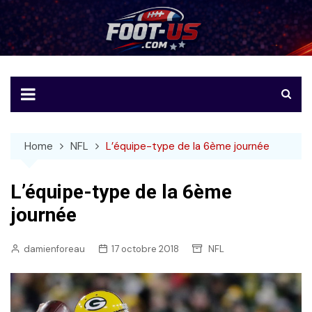
Skip
to
Foot-US
Le football américain en français
content
Home
NFL
L’équipe-type de la 6ème journée
L’équipe-type de la 6ème
journée
damienforeau
17 octobre 2018
NFL