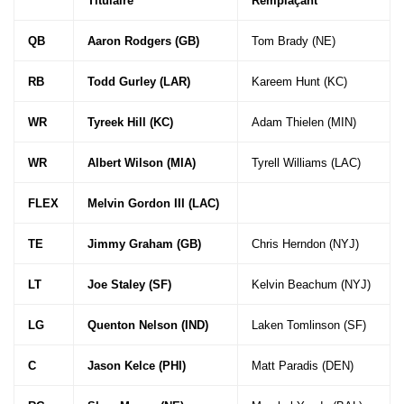
Titulaire
Remplaçant
QB
Aaron Rodgers (GB)
Tom Brady (NE)
RB
Todd Gurley (LAR)
Kareem Hunt (KC)
WR
Tyreek Hill (KC)
Adam Thielen (MIN)
WR
Albert Wilson (MIA)
Tyrell Williams (LAC)
FLEX
Melvin Gordon III (LAC)
TE
Jimmy Graham (GB)
Chris Herndon (NYJ)
LT
Joe Staley (SF)
Kelvin Beachum (NYJ)
LG
Quenton Nelson (IND)
Laken Tomlinson (SF)
C
Jason Kelce (PHI)
Matt Paradis (DEN)