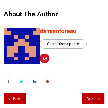
About The Author
damienforeau
See author's posts
Navigation
Prev
Next
de