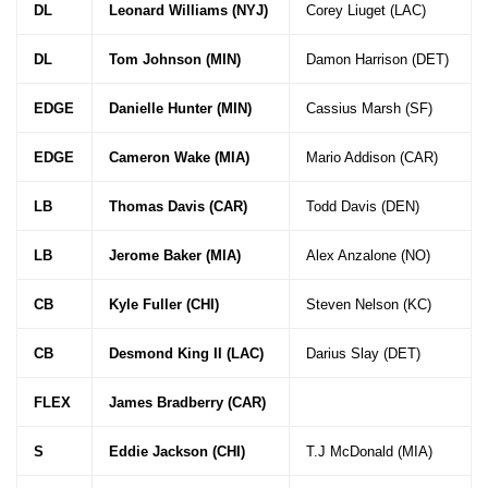
DL
Leonard Williams (NYJ)
Corey Liuget (LAC)
DL
Tom Johnson (MIN)
Damon Harrison (DET)
EDGE
Danielle Hunter (MIN)
Cassius Marsh (SF)
EDGE
Cameron Wake (MIA)
Mario Addison (CAR)
LB
Thomas Davis (CAR)
Todd Davis (DEN)
LB
Jerome Baker (MIA)
Alex Anzalone (NO)
CB
Kyle Fuller (CHI)
Steven Nelson (KC)
CB
Desmond King II (LAC)
Darius Slay (DET)
FLEX
James Bradberry (CAR)
S
Eddie Jackson (CHI)
T.J McDonald (MIA)