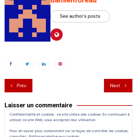
damienforeau
See author's posts
Navigation
Prev
Next
de
Laisser un commentaire
l’article
Confidentialité et cookies : ce site utilise des cookies. En continuant à
Vous devez
vous connecter
pour publier un commentaire.
utiliser ce site Web, vous acceptez leur utilisation.
Pour en savoir plus, notamment sur la façon de contrôler les cookies,
consultez :
Politique relative aux cookies