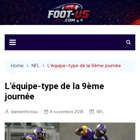
Skip
to
Foot-US
Le football américain en français
content
Home
NFL
L’équipe-type de la 9ème journée
L’équipe-type de la 9ème
journée
damienforeau
8 novembre 2018
NFL