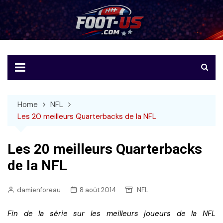
Skip
to
Foot-US
Le football américain en français
content
Home
NFL
Les 20 meilleurs Quarterbacks de la NFL
Les 20 meilleurs Quarterbacks
de la NFL
damienforeau
8 août 2014
NFL
Fin de la série sur les meilleurs joueurs de la NFL