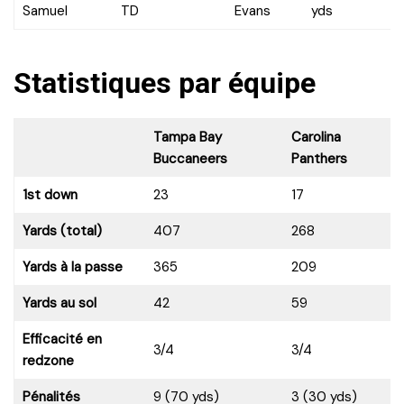
Samuel
TD
Evans
yds
Statistiques par équipe
Tampa Bay
Carolina
Buccaneers
Panthers
1st down
23
17
Yards (total)
407
268
Yards à la passe
365
209
Yards au sol
42
59
Efficacité en
3/4
3/4
redzone
Pénalités
9 (70 yds)
3 (30 yds)