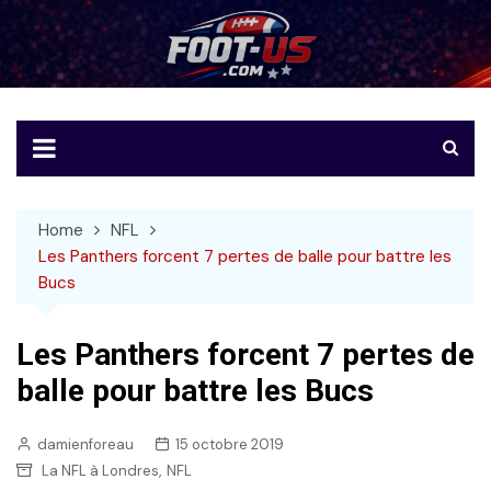
Skip
to
Foot-US
Le football américain en français
content
Home
NFL
Les Panthers forcent 7 pertes de balle pour battre les
Bucs
Les Panthers forcent 7 pertes de
balle pour battre les Bucs
damienforeau
15 octobre 2019
,
La NFL à Londres
NFL