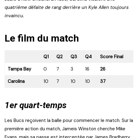
quatrième défaite de rang derrière un Kyle Allen toujours
invaincu.
Le film du match
Q1
Q2
Q3
Q4
Score Final
Tampa Bay
0
7
3
16
26
Carolina
10
7
10
10
37
1er quart-temps
Les Bucs reçoivent la balle pour commencer le match. Sur la
première action du match, Jameis Winston cherche Mike
Evans, mais sa passe est interceptée par James Bradberry.