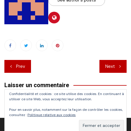
Navigation
Prev
Next
de
Laisser un commentaire
l’article
Confidentialité et cookies : ce site utilise des cookies. En continuant à
Vous devez
vous connecter
pour publier un commentaire.
utiliser ce site Web, vous acceptez leur utilisation.
Pour en savoir plus, notamment sur la façon de contrôler les cookies,
consultez :
Politique relative aux cookies