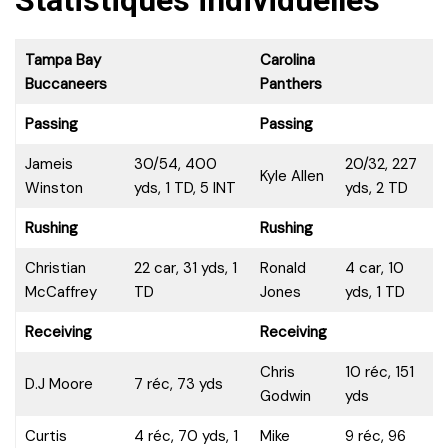
Statistiques individuelles
Tampa Bay
Carolina
Buccaneers
Panthers
Passing
Passing
Jameis
30/54, 400
20/32, 227
Kyle Allen
Winston
yds, 1 TD, 5 INT
yds, 2 TD
Rushing
Rushing
Christian
22 car, 31 yds, 1
Ronald
4 car, 10
McCaffrey
TD
Jones
yds, 1 TD
Receiving
Receiving
Chris
10 réc, 151
D.J Moore
7 réc, 73 yds
Godwin
yds
Curtis
4 réc, 70 yds, 1
Mike
9 réc, 96