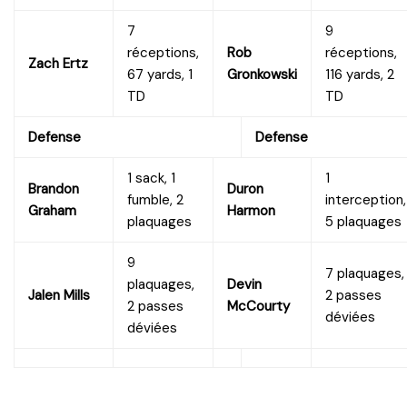
7
9
réceptions,
Rob
réceptions,
Zach Ertz
67 yards, 1
Gronkowski
116 yards, 2
TD
TD
Defense
Defense
1 sack, 1
1
Brandon
Duron
fumble, 2
interception,
Graham
Harmon
plaquages
5 plaquages
9
7 plaquages,
plaquages,
Devin
Jalen Mills
2 passes
2 passes
McCourty
déviées
déviées