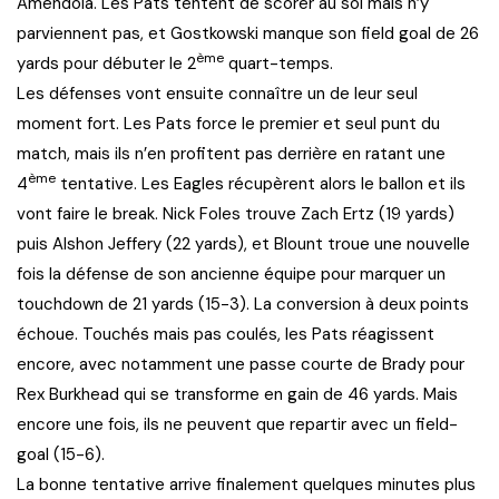
Amendola. Les Pats tentent de scorer au sol mais n’y
parviennent pas, et Gostkowski manque son field goal de 26
ème
yards pour débuter le 2
quart-temps.
Les défenses vont ensuite connaître un de leur seul
moment fort. Les Pats force le premier et seul punt du
match, mais ils n’en profitent pas derrière en ratant une
ème
4
tentative. Les Eagles récupèrent alors le ballon et ils
vont faire le break. Nick Foles trouve Zach Ertz (19 yards)
puis Alshon Jeffery (22 yards), et Blount troue une nouvelle
fois la défense de son ancienne équipe pour marquer un
touchdown de 21 yards (15-3). La conversion à deux points
échoue. Touchés mais pas coulés, les Pats réagissent
encore, avec notamment une passe courte de Brady pour
Rex Burkhead qui se transforme en gain de 46 yards. Mais
encore une fois, ils ne peuvent que repartir avec un field-
goal (15-6).
La bonne tentative arrive finalement quelques minutes plus