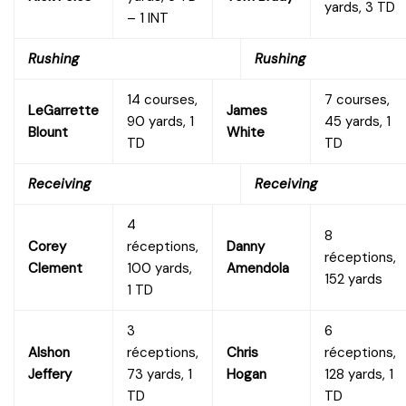
yards, 3 TD
– 1 INT
Rushing
Rushing
14 courses,
7 courses,
LeGarrette
James
90 yards, 1
45 yards, 1
Blount
White
TD
TD
Receiving
Receiving
4
8
Corey
réceptions,
Danny
réceptions,
Clement
100 yards,
Amendola
152 yards
1 TD
3
6
Alshon
réceptions,
Chris
réceptions,
Jeffery
73 yards, 1
Hogan
128 yards, 1
TD
TD