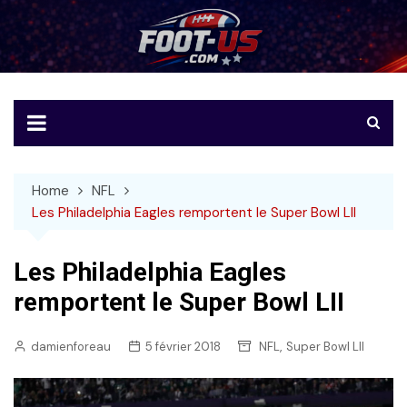
Skip
to
Foot-US
Le football américain en français
content
Home
NFL
Les Philadelphia Eagles remportent le Super Bowl LII
Les Philadelphia Eagles
remportent le Super Bowl LII
,
damienforeau
5 février 2018
NFL
Super Bowl LII