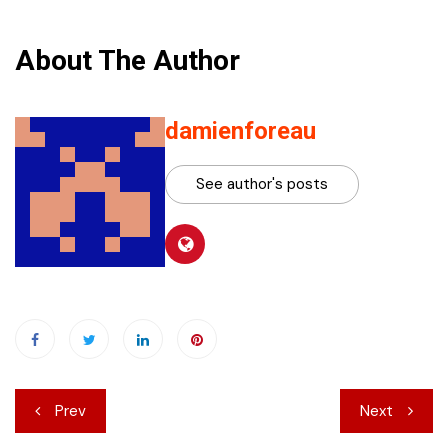
About The Author
damienforeau
See author's posts
Navigation
Prev
Next
de