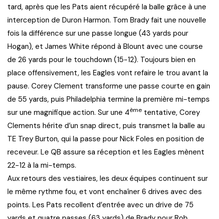
tard, après que les Pats aient récupéré la balle grâce à une
interception de Duron Harmon. Tom Brady fait une nouvelle
fois la différence sur une passe longue (43 yards pour
Hogan), et James White répond à Blount avec une course
de 26 yards pour le touchdown (15-12). Toujours bien en
place offensivement, les Eagles vont refaire le trou avant la
pause. Corey Clement transforme une passe courte en gain
de 55 yards, puis Philadelphia termine la première mi-temps
ème
sur une magnifique action. Sur une 4
tentative, Corey
Clements hérite d’un snap direct, puis transmet la balle au
TE Trey Burton, qui la passe pour Nick Foles en position de
receveur. Le QB assure sa réception et les Eagles mènent
22-12 à la mi-temps.
Aux retours des vestiaires, les deux équipes continuent sur
le même rythme fou, et vont enchaîner 6 drives avec des
points. Les Pats recollent d’entrée avec un drive de 75
yards et quatre passes (63 yards) de Brady pour Rob