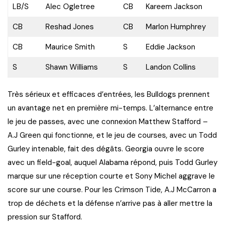
LB/S
Alec Ogletree
CB
Kareem Jackson
CB
Reshad Jones
CB
Marlon Humphrey
CB
Maurice Smith
S
Eddie Jackson
S
Shawn Williams
S
Landon Collins
Très sérieux et efficaces d’entrées, les Bulldogs prennent
un avantage net en première mi-temps. L’alternance entre
le jeu de passes, avec une connexion Matthew Stafford –
A.J Green qui fonctionne, et le jeu de courses, avec un Todd
Gurley intenable, fait des dégâts. Georgia ouvre le score
avec un field-goal, auquel Alabama répond, puis Todd Gurley
marque sur une réception courte et Sony Michel aggrave le
score sur une course. Pour les Crimson Tide, A.J McCarron a
trop de déchets et la défense n’arrive pas à aller mettre la
pression sur Stafford.