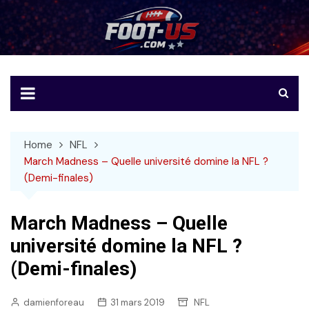
Skip
to
Foot-US
Le football américain en français
content
Home
NFL
March Madness – Quelle université domine la NFL ?
(Demi-finales)
March Madness – Quelle
université domine la NFL ?
(Demi-finales)
damienforeau
31 mars 2019
NFL