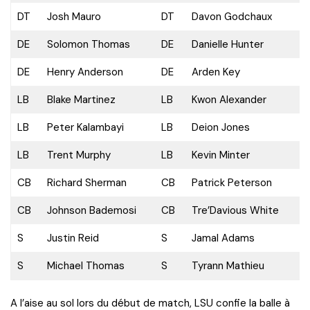
DT
Josh Mauro
DT
Davon Godchaux
DE
Solomon Thomas
DE
Danielle Hunter
DE
Henry Anderson
DE
Arden Key
LB
Blake Martinez
LB
Kwon Alexander
LB
Peter Kalambayi
LB
Deion Jones
LB
Trent Murphy
LB
Kevin Minter
CB
Richard Sherman
CB
Patrick Peterson
CB
Johnson Bademosi
CB
Tre’Davious White
S
Justin Reid
S
Jamal Adams
S
Michael Thomas
S
Tyrann Mathieu
A l’aise au sol lors du début de match, LSU confie la balle à