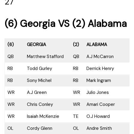
27
(6) Georgia VS (2) Alabama
(6)
GEORGIA
(2)
ALABAMA
QB
Matthew Stafford
QB
A.J McCarron
RB
Todd Gurley
RB
Derrick Henry
RB
Sony Michel
RB
Mark Ingram
WR
A.J Green
WR
Julio Jones
WR
Chris Conley
WR
Amari Cooper
WR
Isaiah McKenzie
TE
O.J Howard
OL
Cordy Glenn
OL
Andre Smith