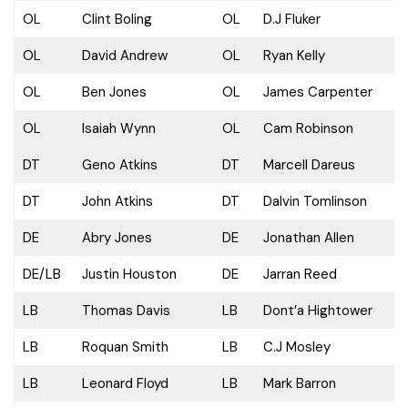
OL
Clint Boling
OL
D.J Fluker
OL
David Andrew
OL
Ryan Kelly
OL
Ben Jones
OL
James Carpenter
OL
Isaiah Wynn
OL
Cam Robinson
DT
Geno Atkins
DT
Marcell Dareus
DT
John Atkins
DT
Dalvin Tomlinson
DE
Abry Jones
DE
Jonathan Allen
DE/LB
Justin Houston
DE
Jarran Reed
LB
Thomas Davis
LB
Dont’a Hightower
LB
Roquan Smith
LB
C.J Mosley
LB
Leonard Floyd
LB
Mark Barron