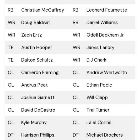
RB
Christian McCaffrey
RB
Leonard Fournette
WR
Doug Baldwin
RB
Darrel Williams
WR
Zach Ertz
WR
Odell Beckham Jr
TE
Austin Hooper
WR
Jarvis Landry
TE
Dalton Schultz
WR
D.J Chark
OL
Cameron Fleming
OL
Andrew Whitworth
OL
Andrus Peat
OL
Ethan Pocic
OL
Joshua Garnett
OL
Will Clapp
OL
David DeCastro
OL
Trai Turner
OL
Kyle Murphy
OL
La’el Collins
DT
Harrison Phillips
DT
Michael Brockers