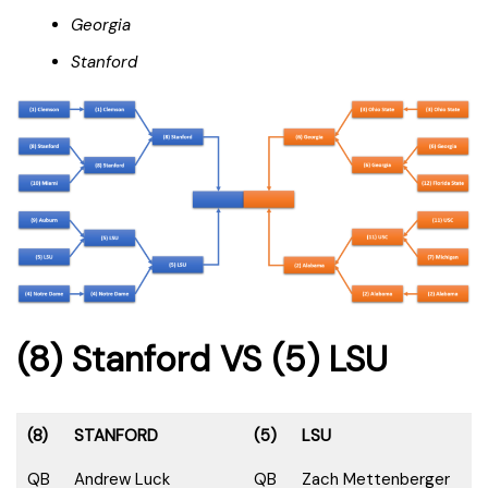
Georgia
Stanford
(8) Stanford VS (5) LSU
(8)
STANFORD
(5)
LSU
QB
Andrew Luck
QB
Zach Mettenberger