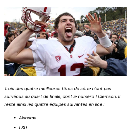
Trois des quatre meilleures t
êtes de s
érie n
’ont pas
surv
écus au quart de finale, dont le num
éro 1 Clemson. Il
reste ainsi les quatre
équipes suivantes en lice
:
Alabama
LSU