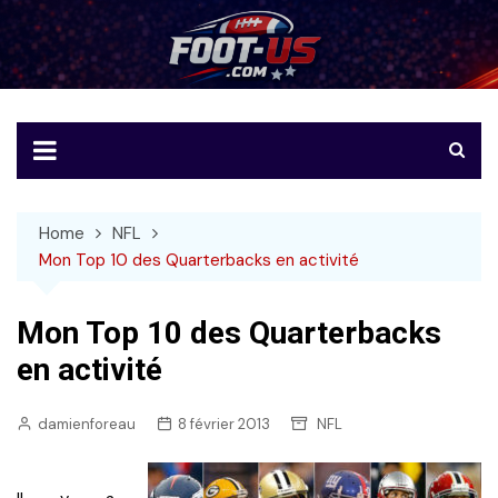
Skip
to
Foot-US
Le football américain en français
content
Home
NFL
Mon Top 10 des Quarterbacks en activité
Mon Top 10 des Quarterbacks
en activité
damienforeau
8 février 2013
NFL