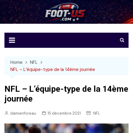
Skip
to
Foot-US
Le football américain en français
content
Home
NFL
NFL – L’équipe-type de la 14ème journée
NFL – L’équipe-type de la 14ème
journée
damienforeau
15 décembre 2021
NFL