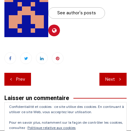
See author's posts
Navigation
Prev
Next
de
Laisser un commentaire
l’article
Confidentialité et cookies : ce site utilise des cookies. En continuant à
Vous devez
vous connecter
pour publier un commentaire.
utiliser ce site Web, vous acceptez leur utilisation.
Pour en savoir plus, notamment sur la façon de contrôler les cookies,
consultez :
Politique relative aux cookies