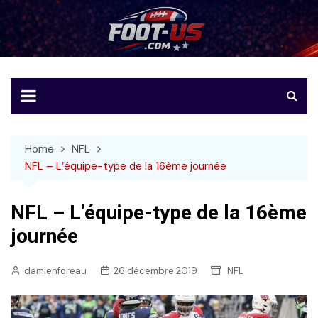
Skip
to
Foot-US
Le football américain en français
content
Home
NFL
NFL – L’équipe-type de la 16ème journée
NFL – L’équipe-type de la 16ème
journée
damienforeau
26 décembre 2019
NFL