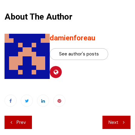
About The Author
damienforeau
See author's posts
Navigation
Prev
Next
de