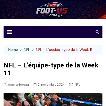
Skip
to
Foot-US
Le football américain en français
content
Home
NFL
NFL – L’équipe-type de la Week 11
NFL – L’équipe-type de la Week
11
damienforeau
21 novembre 2024
NFL