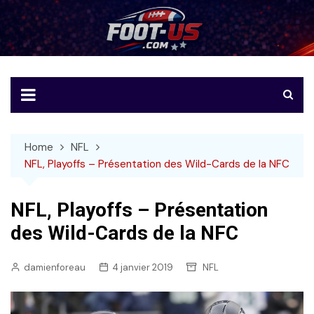
Skip
to
Foot-US
Le football américain en français
content
Home
NFL
NFL, Playoffs – Présentation des Wild-Cards de la NFC
NFL, Playoffs – Présentation
des Wild-Cards de la NFC
damienforeau
4 janvier 2019
NFL