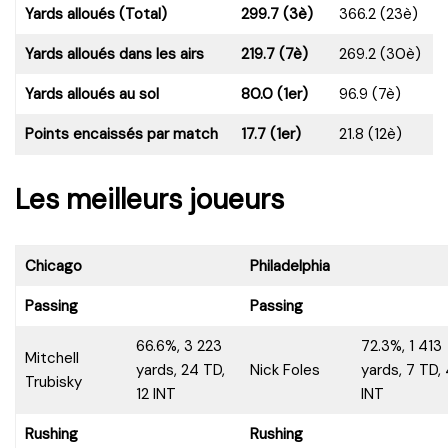
Yards alloués (Total)
299.7 (3è)
366.2 (23è)
Yards alloués dans les airs
219.7 (7è)
269.2 (30è)
Yards alloués au sol
80.0 (1er)
96.9 (7è)
Points encaissés par match
17.7 (1er)
21.8 (12è)
Les meilleurs joueurs
Chicago
Philadelphia
Passing
Passing
66.6%, 3 223
72.3%, 1 413
Mitchell
yards, 24 TD,
Nick Foles
yards, 7 TD, 
Trubisky
12 INT
INT
Rushing
Rushing