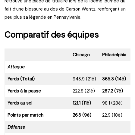
retrouvé une place de titulaire lors de la 15ème journée du
fait d’une blessure au dos de Carson Wentz, renforçant un
peu plus sa légende en Pennsylvanie.
Comparatif des équipes
Chicago
Philadelphia
Attaque
Yards (Total)
343.9 (21è)
365.3 (14è)
Yards à la passe
222.8 (21è)
267.2 (7è)
Yards au sol
121.1 (11è)
98.1 (28è)
Points par match
26.3 (9è)
22.9 (18è)
Défense