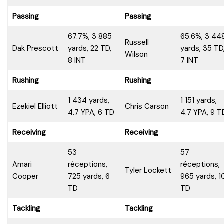
Passing
Passing
67.7%, 3 885
65.6%, 3 44
Russell
Dak Prescott
yards, 22 TD,
yards, 35 TD
Wilson
8 INT
7 INT
Rushing
Rushing
1 434 yards,
1 151 yards,
Ezekiel Elliott
Chris Carson
4.7 YPA, 6 TD
4.7 YPA, 9 T
Receiving
Receiving
53
57
Amari
réceptions,
réceptions,
Tyler Lockett
Cooper
725 yards, 6
965 yards, 1
TD
TD
Tackling
Tackling