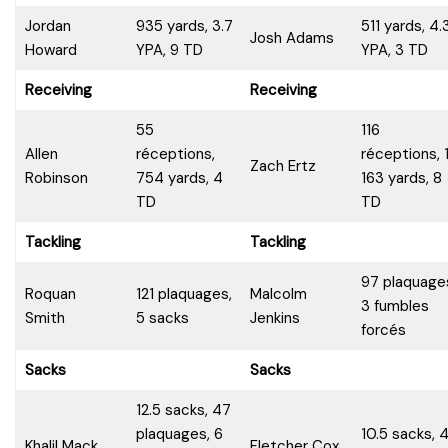
Jordan
935 yards, 3.7
511 yards, 4.
Josh Adams
Howard
YPA, 9 TD
YPA, 3 TD
Receiving
Receiving
55
116
Allen
réceptions,
réceptions, 
Zach Ertz
Robinson
754 yards, 4
163 yards, 8
TD
TD
Tackling
Tackling
97 plaquage
Roquan
121 plaquages,
Malcolm
3 fumbles
Smith
5 sacks
Jenkins
forcés
Sacks
Sacks
12.5 sacks, 47
plaquages, 6
10.5 sacks, 
Khalil Mack
Fletcher Cox