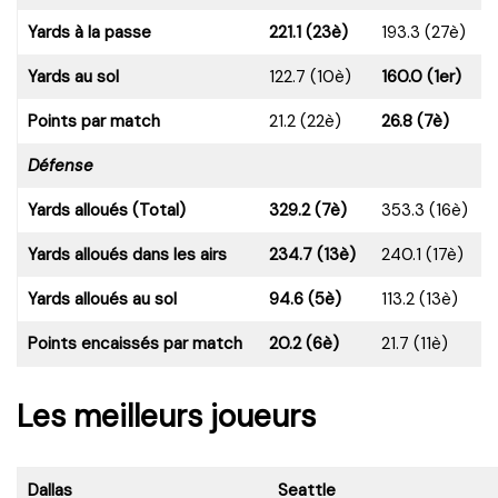
Yards à la passe
221.1 (23è)
193.3 (27è)
Yards au sol
122.7 (10è)
160.0 (1er)
Points par match
21.2 (22è)
26.8 (7è)
Défense
Yards alloués (Total)
329.2 (7è)
353.3 (16è)
Yards alloués dans les airs
234.7 (13è)
240.1 (17è)
Yards alloués au sol
94.6 (5è)
113.2 (13è)
Points encaissés par match
20.2 (6è)
21.7 (11è)
Les meilleurs joueurs
Dallas
Seattle