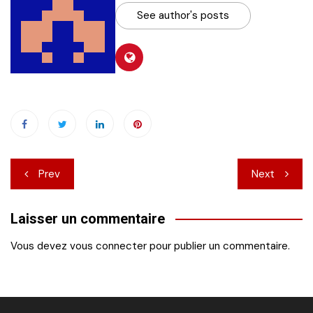
See author's posts
Navigation
Prev
Next
de
Laisser un commentaire
l’article
Vous devez
vous connecter
pour publier un commentaire.