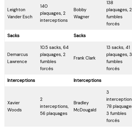
138
140
Leighton
Bobby
plaquages, 2
plaquages, 2
Vander Esch
Wagner
fumbles
interceptions
forcés
Sacks
Sacks
10.5 sacks, 64
13 sacks, 41
Demarcus
plaquages, 2
plaquages, 3
Frank Clark
Lawrence
fumbles
fumbles
forcés
forcés
Interceptions
Interceptions
3
2
interception
Xavier
Bradley
interceptions,
78 plaquage
Woods
McDougald
56 plaquages
3 fumbles
forcés