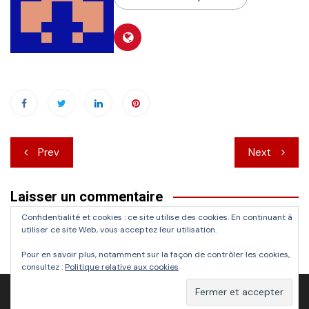
Navigation
Prev
Next
de
Laisser un commentaire
l’article
Confidentialité et cookies : ce site utilise des cookies. En continuant à
Vous devez
vous connecter
pour publier un commentaire.
utiliser ce site Web, vous acceptez leur utilisation.
Pour en savoir plus, notamment sur la façon de contrôler les cookies,
consultez :
Politique relative aux cookies