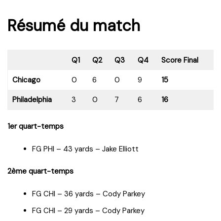
Résumé du match
Q1
Q2
Q3
Q4
Score Final
Chicago
0
6
0
9
15
Philadelphia
3
0
7
6
16
1er quart-temps
FG PHI – 43 yards – Jake Elliott
2ème quart-temps
FG CHI – 36 yards – Cody Parkey
FG CHI – 29 yards – Cody Parkey