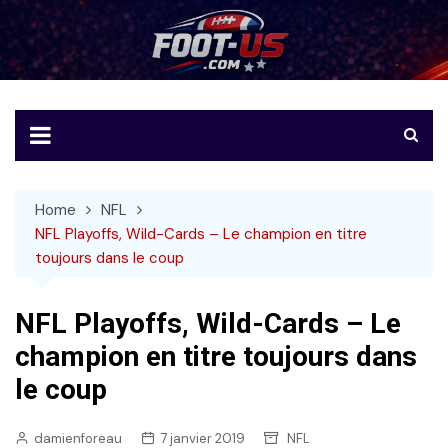
Skip
to
Foot-US
Le football américain en français
content
Home
NFL
NFL Playoffs, Wild-Cards – Le champion en titre
toujours dans le coup
NFL Playoffs, Wild-Cards – Le
champion en titre toujours dans
le coup
damienforeau
7 janvier 2019
NFL