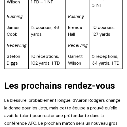
Wilson
1 TD – 1 INT
3 INT
Rushing
Rushing
James
12 courses, 46
Breece
10 courses,
Cook
yards
Hall
127 yards
Receiving
Receiving
Stefon
10 réceptions,
Garrett
5 réceptions,
Diggs
102 yards, 1 TD
Wilson
34 yards, 1 TD
Les prochains rendez-vous
La blessure, probablement longue, d’Aaron Rodgers change
la donne pour les Jets, mais cette équipe a prouvé qu’elle
avait le talent pour rester une prétendante dans la
conférence AFC. Le prochain match sera un nouveau gros