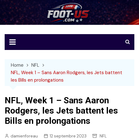
Skip
to
Foot-US
Le football américain en français
content
Home
NFL
NFL, Week 1 – Sans Aaron Rodgers, les Jets battent
les Bills en prolongations
NFL, Week 1 – Sans Aaron
Rodgers, les Jets battent les
Bills en prolongations
damienforeau
12 septembre 2023
NFL