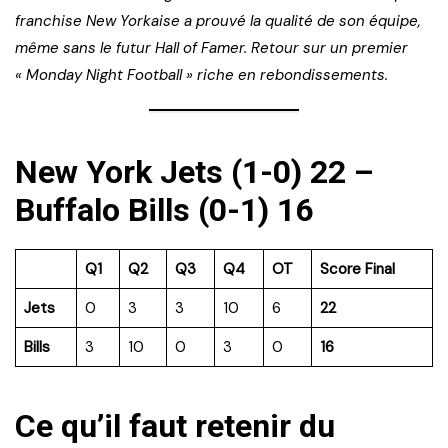
franchise New Yorkaise a prouvé la qualité de son équipe,
même sans le futur Hall of Famer. Retour sur un premier
« Monday Night Football » riche en rebondissements.
New York Jets (1-0) 22 –
Buffalo Bills (0-1) 16
Q1
Q2
Q3
Q4
OT
Score Final
Jets
0
3
3
10
6
22
Bills
3
10
0
3
0
16
Ce qu’il faut retenir du