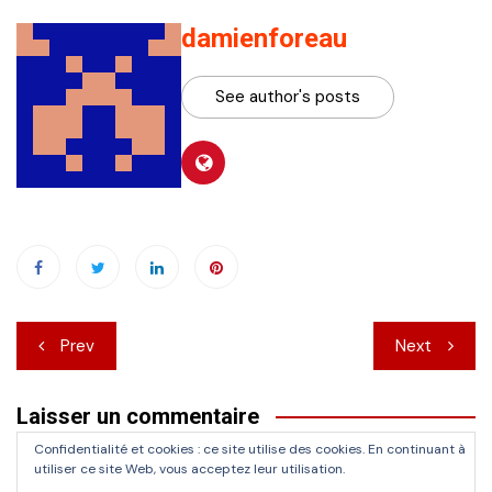
damienforeau
See author's posts
Navigation
Prev
Next
de
Laisser un commentaire
l’article
Confidentialité et cookies : ce site utilise des cookies. En continuant à
Vous devez
vous connecter
pour publier un commentaire.
utiliser ce site Web, vous acceptez leur utilisation.