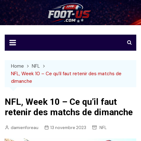
Skip
to
Foot-US
Le football américain en français
content
Home
NFL
NFL, Week 10 – Ce qu’il faut retenir des matchs de
dimanche
NFL, Week 10 – Ce qu’il faut
retenir des matchs de dimanche
damienforeau
13 novembre 2023
NFL