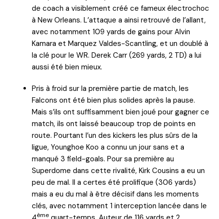
de coach a visiblement créé ce fameux électrochoc
à New Orleans. L’attaque a ainsi retrouvé de l’allant,
avec notamment 109 yards de gains pour Alvin
Kamara et Marquez Valdes-Scantling, et un doublé à
la clé pour le WR. Derek Carr (269 yards, 2 TD) a lui
aussi été bien mieux.
Pris à froid sur la première partie de match, les
Falcons ont été bien plus solides après la pause.
Mais s’ils ont suffisamment bien joué pour gagner ce
match, ils ont laissé beaucoup trop de points en
route. Pourtant l’un des kickers les plus sûrs de la
ligue, Younghoe Koo a connu un jour sans et a
manqué 3 field-goals. Pour sa première au
Superdome dans cette rivalité, Kirk Cousins a eu un
peu de mal. Il a certes été prolifique (306 yards)
mais a eu du mal à être décisif dans les moments
clés, avec notamment 1 interception lancée dans le
ème
4
quart-temps. Auteur de 116 yards et 2