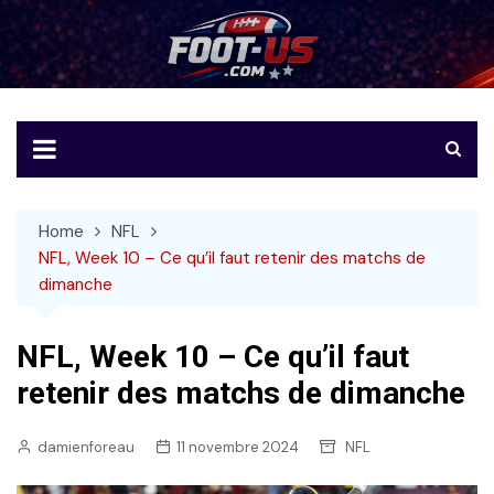
Skip
to
Foot-US
Le football américain en français
content
Home
NFL
NFL, Week 10 – Ce qu’il faut retenir des matchs de
dimanche
NFL, Week 10 – Ce qu’il faut
retenir des matchs de dimanche
damienforeau
11 novembre 2024
NFL