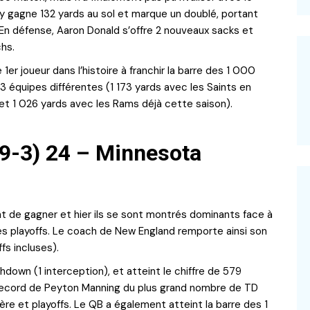
y gagne 132 yards au sol et marque un doublé, portant
 En défense, Aaron Donald s’offre 2 nouveaux sacks et
hs.
er joueur dans l’histoire à franchir la barre des 1 000
3 équipes différentes (1 173 yards avec les Saints en
et 1 026 yards avec les Rams déjà cette saison).
(9-3) 24 – Minnesota
nt de gagner et hier ils se sont montrés dominants face à
s playoffs. Le coach de New England remporte ainsi son
s incluses).
down (1 interception), et atteint le chiffre de 579
le record de Peyton Manning du plus grand nombre de TD
lière et playoffs. Le QB a également atteint la barre des 1