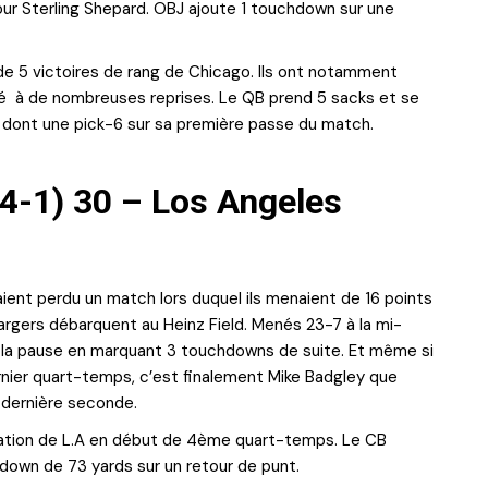
r Sterling Shepard. OBJ ajoute 1 touchdown sur une
 de 5 victoires de rang de Chicago. Ils ont notamment
é
à de nombreuses reprises. Le QB prend 5 sacks et se
e, dont une pick-6 sur sa première passe du match.
-4-1) 30 – Los Angeles
aient perdu un match lors duquel ils menaient de 16 points
hargers débarquent au Heinz Field. Menés 23-7 à la mi-
s la pause en marquant 3 touchdowns de suite. Et même si
ernier quart-temps, c’est finalement Mike Badgley que
a dernière seconde.
isation de L.A en début de 4ème quart-temps. Le CB
own de 73 yards sur un retour de punt.