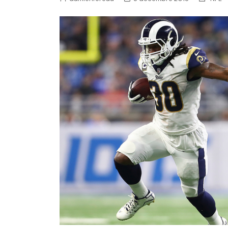
NFL – Power Rankings
Pronostics et paris NFL 
Super Bowl LIX
Histoire et Légendes