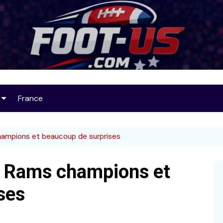
Foot-US
France
op 25
hampions et beaucoup de surprises
s Rams champions et
32
ses