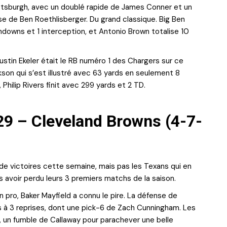
ttsburgh, avec un doublé rapide de James Conner et un
 de Ben Roethlisberger. Du grand classique. Big Ben
hdowns et 1 interception, et Antonio Brown totalise 10
ustin Ekeler était le RB numéro 1 des Chargers sur ce
kson qui s’est illustré avec 63 yards en seulement 8
hilip Rivers finit avec 299 yards et 2 TD.
29 – Cleveland Browns (4-7-
 de victoires cette semaine, mais pas les Texans qui en
 avoir perdu leurs 3 premiers matchs de la saison.
pro, Baker Mayfield a connu le pire. La défense de
 à 3 reprises, dont une pick-6 de Zach Cunningham. Les
 un fumble de Callaway pour parachever une belle