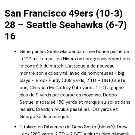
San Francisco 49ers (10-3)
28 – Seattle Seahawks (6-7)
16
Gêné par les Seahawks pendant une bonne partie de
ère
la 1
mi-temps, les Niners ont progressivement pris
le contrôlé du match. L’attaque a de nouveau
montré son explosivité, avec de nombreuses « big
plays ». Brock Purdy (368 yards, 2 TD – 1 INT) a été
bon, Christian McCaffrey (145 yards, 1 TD) a gagné
plus de 9 yards par course en moyenne, Deebo
Samuel a totalisé 150 yards et marqué au sol et dans
les airs, Brandon Aiyuk a passé les 100 yards et
George Kittle a marqué.
Titulaire en l’absence de Geno Smith (blessé), Drew
Lock (269 yards, 2 TD – 2 INT) a plutôt bien démarré.