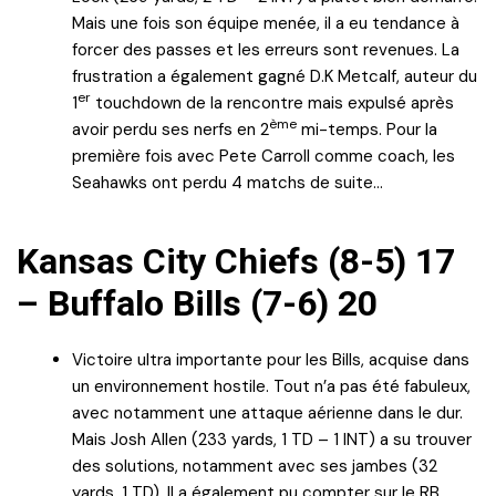
Mais une fois son équipe menée, il a eu tendance à
forcer des passes et les erreurs sont revenues. La
frustration a également gagné D.K Metcalf, auteur du
er
1
touchdown de la rencontre mais expulsé après
ème
avoir perdu ses nerfs en 2
mi-temps. Pour la
première fois avec Pete Carroll comme coach, les
Seahawks ont perdu 4 matchs de suite…
Kansas City Chiefs (8-5) 17
– Buffalo Bills (7-6) 20
Victoire ultra importante pour les Bills, acquise dans
un environnement hostile. Tout n’a pas été fabuleux,
avec notamment une attaque aérienne dans le dur.
Mais Josh Allen (233 yards, 1 TD – 1 INT) a su trouver
des solutions, notamment avec ses jambes (32
yards, 1 TD). Il a également pu compter sur le RB