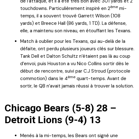
de l’attaque, et il a été très bon avec 301 yards et 2
ème
touchdowns. Particulièrement inspiré en 2
mi-
temps, il a souvent trouvé Garrett Wilson (108
yards) et Breece Hall (86 yards, 1 TD). La défense,
elle, a maintenu son niveau, en étouffant les Texans.
Match à oublier pour les Texans, qui au-delà de la
défaite, ont perdu plusieurs joueurs clés sur blessure.
Tank Dell et Dalton Schultz n’étaient pas là au coup
d’envoi, puis Houston a vu Nico Collins sortir dès le
début de rencontre, suivi par C.J Stroud (protocole
ème
commotion) dans le 4
quart-temps. Avant de
sortir, le QB n’avait jamais réussi à trouver la solution.
Chicago Bears (5-8) 28 –
Detroit Lions (9-4) 13
Menés à la mi-temps, les Bears ont signé une