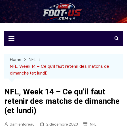
Skip
to
Foot-US
Le football américain en français
content
Home
NFL
NFL, Week 14 – Ce qu’il faut retenir des matchs de
dimanche (et lundi)
NFL, Week 14 – Ce qu’il faut
retenir des matchs de dimanche
(et lundi)
damienforeau
12 décembre 2023
NFL