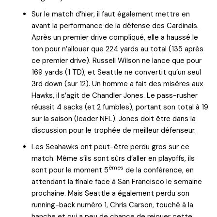
Sur le match d’hier, il faut également mettre en
avant la performance de la défense des Cardinals.
Après un premier drive compliqué, elle a haussé le
ton pour n’allouer que 224 yards au total (135 après
ce premier drive). Russell Wilson ne lance que pour
169 yards (1 TD), et Seattle ne convertit qu’un seul
3rd down (sur 12). Un homme a fait des misères aux
Hawks, il s’agit de Chandler Jones. Le pass-rusher
réussit 4 sacks (et 2 fumbles), portant son total à 19
sur la saison (leader NFL). Jones doit être dans la
discussion pour le trophée de meilleur défenseur.
Les Seahawks ont peut-être perdu gros sur ce
match. Même s’ils sont sûrs d’aller en playoffs, ils
èmes
sont pour le moment 5
de la conférence, en
attendant la finale face à San Francisco le semaine
prochaine. Mais Seattle a également perdu son
running-back numéro 1, Chris Carson, touché à la
hanche et qui a peu de chance de rejouer cette