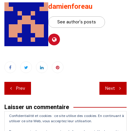
damienforeau
See author's posts
Navigation
Prev
Next
de
Laisser un commentaire
l’article
Confidentialité et cookies : ce site utilise des cookies. En continuant à
Vous devez
vous connecter
pour publier un commentaire.
utiliser ce site Web, vous acceptez leur utilisation.