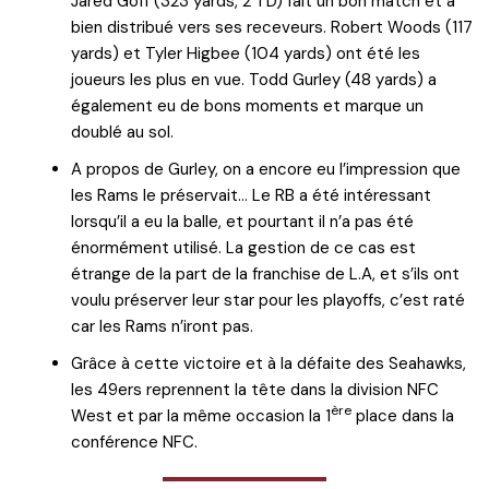
Jared Goff (323 yards, 2 TD) fait un bon match et a
bien distribué vers ses receveurs. Robert Woods (117
yards) et Tyler Higbee (104 yards) ont été les
joueurs les plus en vue. Todd Gurley (48 yards) a
également eu de bons moments et marque un
doublé au sol.
A propos de Gurley, on a encore eu l’impression que
les Rams le préservait… Le RB a été intéressant
lorsqu’il a eu la balle, et pourtant il n’a pas été
énormément utilisé. La gestion de ce cas est
étrange de la part de la franchise de L.A, et s’ils ont
voulu préserver leur star pour les playoffs, c’est raté
car les Rams n’iront pas.
Grâce à cette victoire et à la défaite des Seahawks,
les 49ers reprennent la tête dans la division NFC
ère
West et par la même occasion la 1
place dans la
conférence NFC.