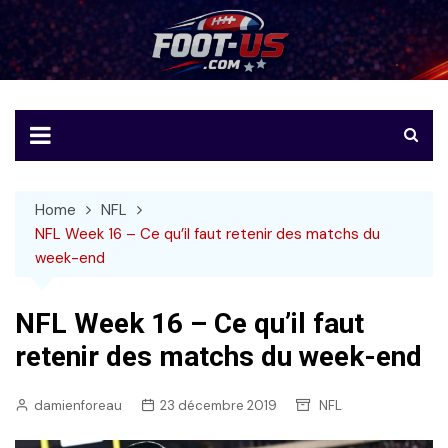
Skip
to
Foot-US
Le football américain en français
content
Home
NFL
NFL Week 16 – Ce qu’il faut retenir des matchs du
week-end
NFL Week 16 – Ce qu’il faut
retenir des matchs du week-end
damienforeau
23 décembre 2019
NFL