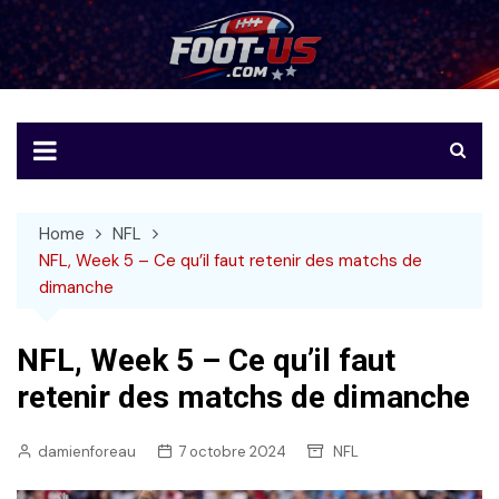
Skip
to
Foot-US
Le football américain en français
content
Home
NFL
NFL, Week 5 – Ce qu’il faut retenir des matchs de
dimanche
NFL, Week 5 – Ce qu’il faut
retenir des matchs de dimanche
damienforeau
7 octobre 2024
NFL