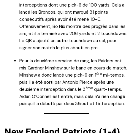
interceptions dont une pick-6 de 100 yards. Cela a
lancé les Broncos, qui ont marqué 31 points
consécutifs après avoir été mené 10-0.
Offensivement, Bo Nix montre des progrès dans les
airs, et il a terminé avec 206 yards et 2 touchdowns.
Le QB a ajouté un autre touchdown au sol, pour
signer son match le plus abouti en pro.
Pour la deuxième semaine de rang, les Raiders ont
mis Gardner Minshew sur le banc en cours de match.
ère
Minshew a donc lancé une pick-6 en 1
mi-temps,
puis il a été sorti par Antonio Pierce après une
ème
deuxième interception dans le 3
quart-temps.
Aidan O’Connell est entré, mais cela n’a rien changé
puisqu’il a débuté par deux 3&out et 1 interception.
New England Patriots (1-4)