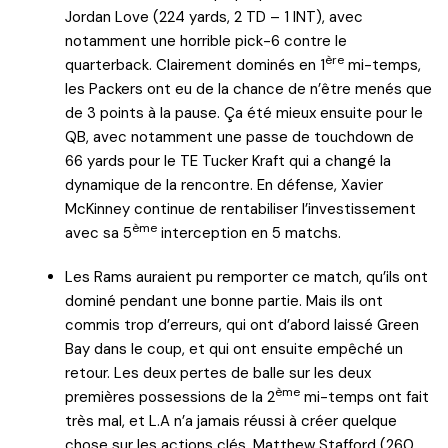
Jordan Love (224 yards, 2 TD – 1 INT), avec
notamment une horrible pick-6 contre le
ère
quarterback. Clairement dominés en 1
mi-temps,
les Packers ont eu de la chance de n’être menés que
de 3 points à la pause. Ça été mieux ensuite pour le
QB, avec notamment une passe de touchdown de
66 yards pour le TE Tucker Kraft qui a changé la
dynamique de la rencontre. En défense, Xavier
McKinney continue de rentabiliser l’investissement
ème
avec sa 5
interception en 5 matchs.
Les Rams auraient pu remporter ce match, qu’ils ont
dominé pendant une bonne partie. Mais ils ont
commis trop d’erreurs, qui ont d’abord laissé Green
Bay dans le coup, et qui ont ensuite empêché un
retour. Les deux pertes de balle sur les deux
ème
premières possessions de la 2
mi-temps ont fait
très mal, et L.A n’a jamais réussi à créer quelque
chose sur les actions clés. Matthew Stafford (260